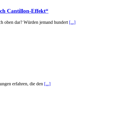
h Cantillon-Effekt“
nach oben dar? Würden jemand hundert
[...]
dungen erfahren, die den
[...]