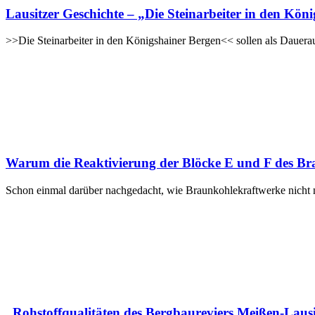
Lausitzer Geschichte – „Die Steinarbeiter in den Kön
>>Die Steinarbeiter in den Königshainer Bergen<< sollen als Dauerau
Warum die Reaktivierung der Blöcke E und F des Bra
Schon einmal darüber nachgedacht, wie Braunkohlekraftwerke nicht 
„Rohstoffqualitäten des Bergbaureviers Meißen-Lausi