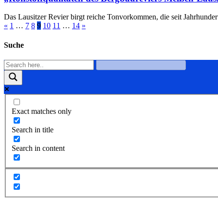
Das Lausitzer Revier birgt reiche Tonvorkommen, die seit Jahrhunde
«
1
…
7
8
9
10
11
…
14
»
Suche
Exact matches only
Search in title
Search in content