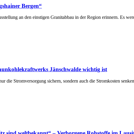
igshainer Bergen“
sstellung an den einstigen Granitabbau in der Region erinnern. Es wer
unkohlekraftwerks Jänschwalde wichtig ist
nur die Stromversorgung sichern, sondern auch die Stromkosten senk
tz sind weltbekannt“ – Verborgene Rohstoffe im Lausi