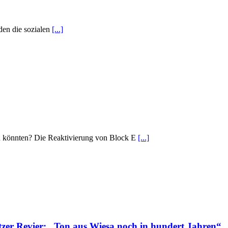
den die sozialen
[...]
en könnten? Die Reaktivierung von Block E
[...]
tzer Revier: „Ton aus Wiesa noch in hundert Jahren“