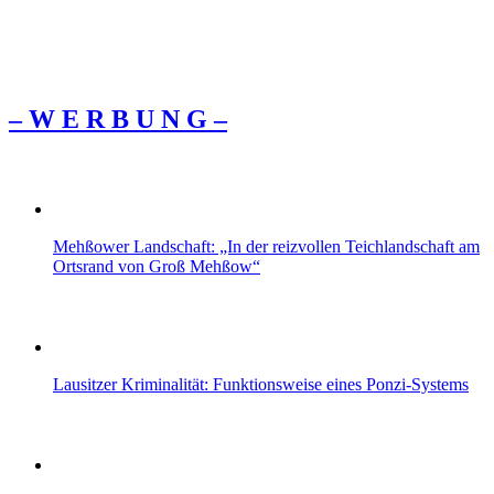
– W Ε R Β U Ν G –
Mehßower Landschaft: „In der reizvollen Teichlandschaft am
Ortsrand von Groß Mehßow“
Lausitzer Kriminalität: Funktionsweise eines Ponzi-Systems