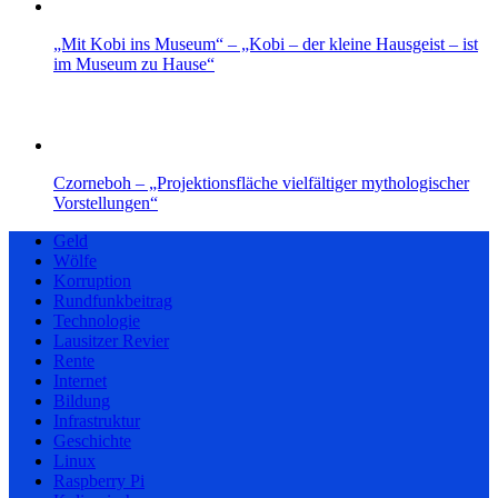
„Mit Kobi ins Museum“ – „Kobi – der kleine Hausgeist – ist
im Museum zu Hause“
Czorneboh – „Projektionsfläche vielfältiger mythologischer
Vorstellungen“
Geld
Wölfe
Korruption
Rundfunkbeitrag
Technologie
Lausitzer Revier
Rente
Internet
Bildung
Infrastruktur
Geschichte
Linux
Raspberry Pi