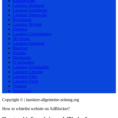
Kulinarisches
Lausitzer Bergland
Lausitzer Geschichte
Lausitzer Spreewald
Rechtsstaat
Lausitzer Mythen
Drohnen
Lausitzer Unternehmen
3D-Druck
Lausitzer Seenland
Blackout
Soziales
Westlausitz
IT-Sicherheit
Lausitzer Kriminalität
Lausitzer Literatur
Lausitzer Film
Lausitzer Fisch
Traktion
Westlausitz
Copyright © | lausitzer-allgemeine-zeitung.org
How to whitelist website on AdBlocker?