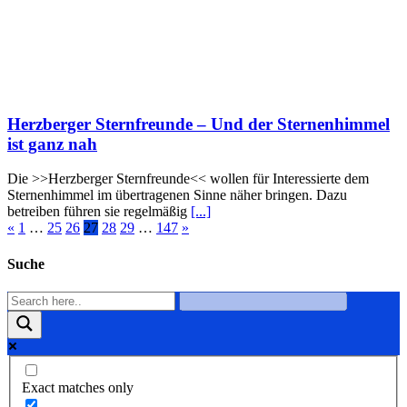
Herzberger Sternfreunde – Und der Sternenhimmel
ist ganz nah
Die >>Herzberger Sternfreunde<< wollen für Interessierte dem
Sternenhimmel im übertragenen Sinne näher bringen. Dazu
betreiben führen sie regelmäßig
[...]
«
1
…
25
26
27
28
29
…
147
»
Suche
Exact matches only