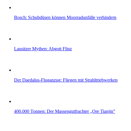
Bosch: Schubdüsen können Moorradunfälle verhindern
Lausitzer Mythen: Abgott Flinz
Der Daedalus-Fluganzug: Fliegen mit Strahltriebwerken
400.000 Tonnen: Der Massengutfrachter „Ore Tianjin”