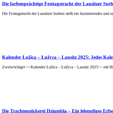
Die farbenprächtige Festtagstracht der Lausitzer Sor
Die Festtagstracht der Lausitzer Sorben stellt ein faszinierendes und
Kalender Łužica – Łužyca – Lausitz 2025: Jedes Kalend
Zweiwöchiger >>Kalender Łužica – Łužyca – Lausitz 2025<< mit Bild
Die Trachtenstickerei Dziumbla – Ein lebendiges Erb