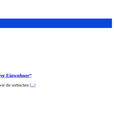
erer Einwohner“
owie die sorbischen
[...]