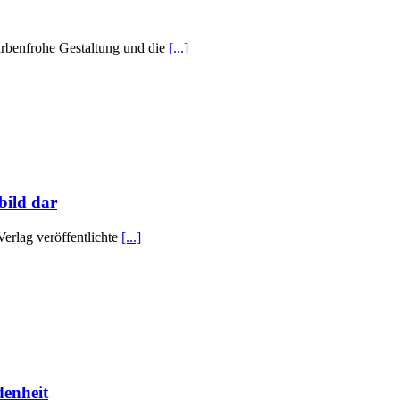
farbenfrohe Gestaltung und die
[...]
bild dar
erlag veröffentlichte
[...]
denheit