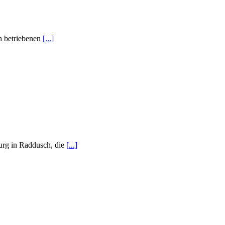
h betriebenen
[...]
urg in Raddusch, die
[...]