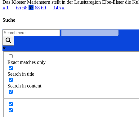
Das Kloster Marienstern stellt in der Lausitzregion Elbe-Elster die 
«
1
…
65
66
67
68
69
…
145
»
Suche
Exact matches only
Search in title
Search in content