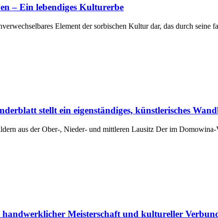
ben – Ein lebendiges Kulturerbe
 unverwechselbares Element der sorbischen Kultur dar, das durch seine 
erblatt stellt ein eigenständiges, künstlerisches Wand
ern aus der Ober-, Nieder- und mittleren Lausitz Der im Domowina-V
e handwerklicher Meisterschaft und kultureller Verbun