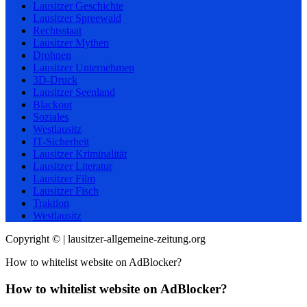
Lausitzer Geschichte
Lausitzer Spreewald
Rechtsstaat
Lausitzer Mythen
Drohnen
Lausitzer Unternehmen
3D-Druck
Lausitzer Seenland
Blackout
Soziales
Westlausitz
IT-Sicherheit
Lausitzer Kriminalität
Lausitzer Literatur
Lausitzer Film
Lausitzer Fisch
Traktion
Westlausitz
Copyright © | lausitzer-allgemeine-zeitung.org
How to whitelist website on AdBlocker?
How to whitelist website on AdBlocker?