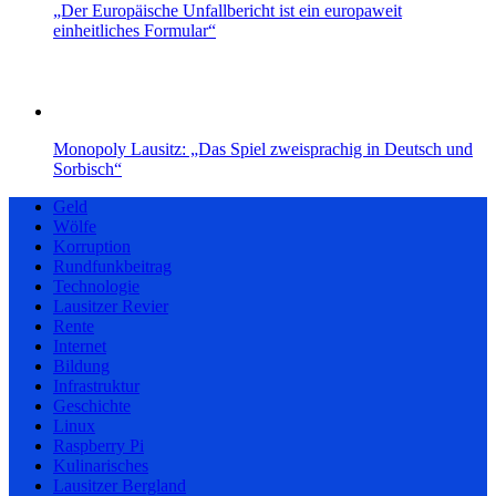
„Der Europäische Unfallbericht ist ein europaweit
einheitliches Formular“
Monopoly Lausitz: „Das Spiel zweisprachig in Deutsch und
Sorbisch“
Geld
Wölfe
Korruption
Rundfunkbeitrag
Technologie
Lausitzer Revier
Rente
Internet
Bildung
Infrastruktur
Geschichte
Linux
Raspberry Pi
Kulinarisches
Lausitzer Bergland