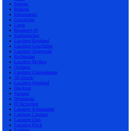
Internet
Bildung
Infrastruktur
Geschichte
Linux
Raspberry Pi
Kulinarisches
Lausitzer Bergland
Lausitzer Geschichte
Lausitzer Spreewald
Rechtsstaat
Lausitzer Mythen
Drohnen
Lausitzer Unternehmen
3D-Druck
Lausitzer Seenland
Blackout
Soziales
Westlausitz
IT-Sicherheit
Lausitzer Kriminalität
Lausitzer Literatur
Lausitzer Film
Lausitzer Fisch
Traktion