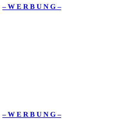
– W Ε R Β U Ν G –
– W Ε R Β U Ν G –