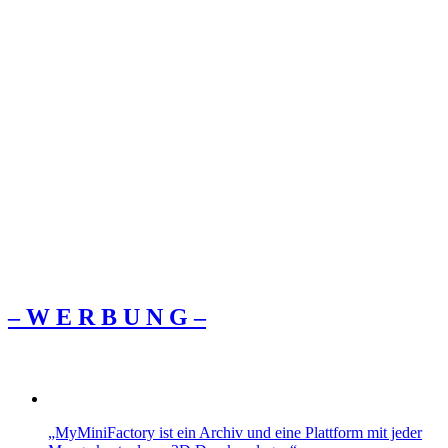
– W Ε R Β U Ν G –
„MyMiniFactory ist ein Archiv und eine Plattform mit jeder