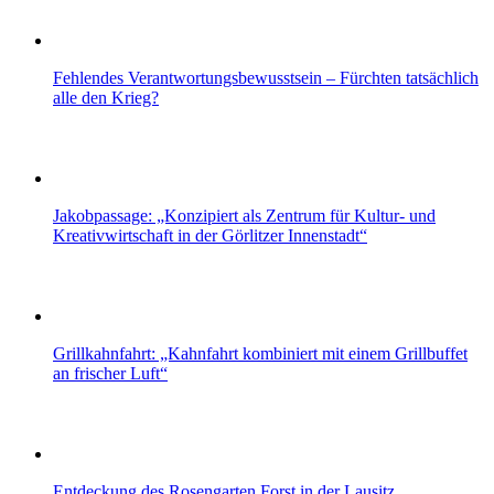
Fehlendes Verantwortungsbewusstsein – Fürchten tatsächlich
alle den Krieg?
Jakobpassage: „Konzipiert als Zentrum für Kultur- und
Kreativwirtschaft in der Görlitzer Innenstadt“
Grillkahnfahrt: „Kahnfahrt kombiniert mit einem Grillbuffet
an frischer Luft“
Entdeckung des Rosengarten Forst in der Lausitz