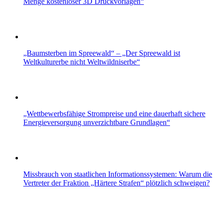
Menge kostenloser 3D Druckvorlagen“
„Baumsterben im Spreewald“ – „Der Spreewald ist
Weltkulturerbe nicht Weltwildniserbe“
„Wettbewerbsfähige Strompreise und eine dau­erhaft sichere
Energieversorgung unverzichtbare Grundlagen“
Missbrauch von staatlichen Informationssystemen: Warum die
Vertreter der Fraktion „Härtere Strafen“ plötzlich schweigen?