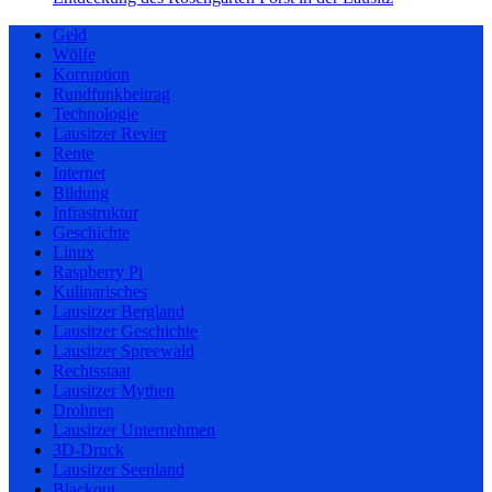
Geld
Wölfe
Korruption
Rundfunkbeitrag
Technologie
Lausitzer Revier
Rente
Internet
Bildung
Infrastruktur
Geschichte
Linux
Raspberry Pi
Kulinarisches
Lausitzer Bergland
Lausitzer Geschichte
Lausitzer Spreewald
Rechtsstaat
Lausitzer Mythen
Drohnen
Lausitzer Unternehmen
3D-Druck
Lausitzer Seenland
Blackout