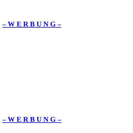
– W Ε R Β U Ν G –
– W Ε R Β U Ν G –