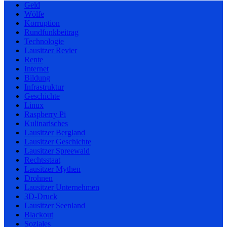
Geld
Wölfe
Korruption
Rundfunkbeitrag
Technologie
Lausitzer Revier
Rente
Internet
Bildung
Infrastruktur
Geschichte
Linux
Raspberry Pi
Kulinarisches
Lausitzer Bergland
Lausitzer Geschichte
Lausitzer Spreewald
Rechtsstaat
Lausitzer Mythen
Drohnen
Lausitzer Unternehmen
3D-Druck
Lausitzer Seenland
Blackout
Soziales