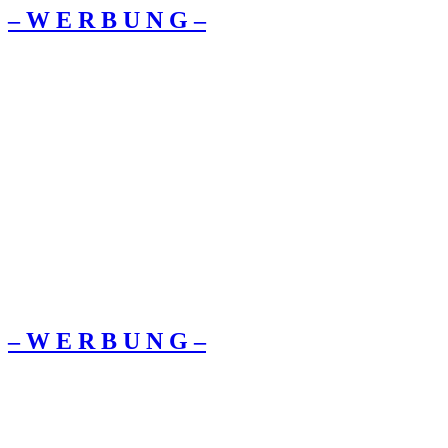
– W Ε R Β U Ν G –
– W Ε R Β U Ν G –