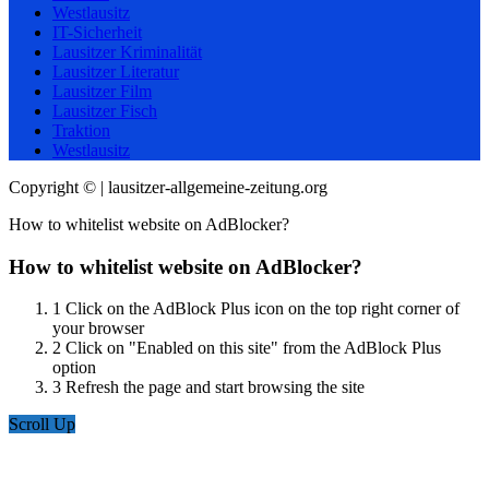
Westlausitz
IT-Sicherheit
Lausitzer Kriminalität
Lausitzer Literatur
Lausitzer Film
Lausitzer Fisch
Traktion
Westlausitz
Copyright © | lausitzer-allgemeine-zeitung.org
How to whitelist website on AdBlocker?
How to whitelist website on AdBlocker?
1
Click on the AdBlock Plus icon on the top right corner of
your browser
2
Click on "Enabled on this site" from the AdBlock Plus
option
3
Refresh the page and start browsing the site
Scroll Up