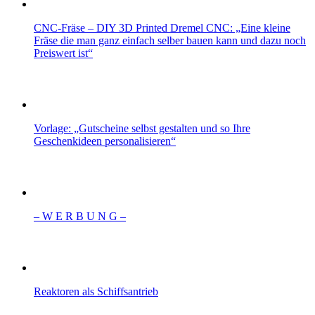
CNC-Fräse – DIY 3D Printed Dremel CNC: „Eine kleine
Fräse die man ganz einfach selber bauen kann und dazu noch
Preiswert ist“
Vorlage: „Gutscheine selbst gestalten und so Ihre
Geschenkideen personalisieren“
– W Ε R Β U Ν G –
Reaktoren als Schiffsantrieb