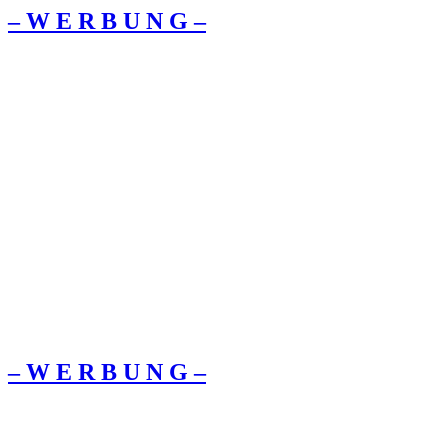
– W Ε R Β U Ν G –
– W Ε R Β U Ν G –