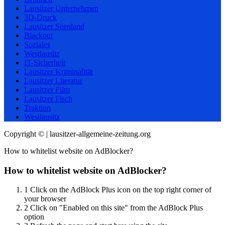
Lausitzer Unternehmen
3D-Druck
Lausitzer Seenland
Blackout
Soziales
Westlausitz
IT-Sicherheit
Lausitzer Kriminalität
Lausitzer Literatur
Lausitzer Film
Lausitzer Fisch
Traktion
Westlausitz
Copyright © | lausitzer-allgemeine-zeitung.org
How to whitelist website on AdBlocker?
How to whitelist website on AdBlocker?
1
Click on the AdBlock Plus icon on the top right corner of
your browser
2
Click on "Enabled on this site" from the AdBlock Plus
option