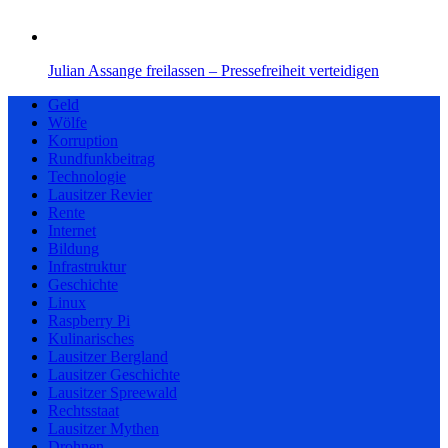
Julian Assange freilassen – Pressefreiheit verteidigen
Geld
Wölfe
Korruption
Rundfunkbeitrag
Technologie
Lausitzer Revier
Rente
Internet
Bildung
Infrastruktur
Geschichte
Linux
Raspberry Pi
Kulinarisches
Lausitzer Bergland
Lausitzer Geschichte
Lausitzer Spreewald
Rechtsstaat
Lausitzer Mythen
Drohnen