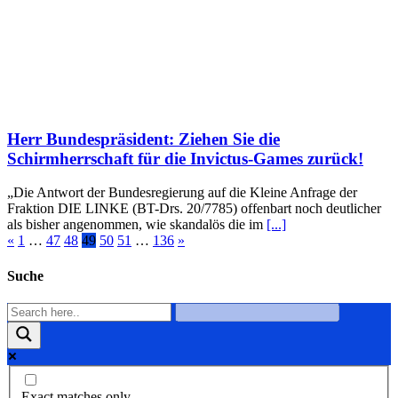
Herr Bundespräsident: Ziehen Sie die
Schirmherrschaft für die Invictus-Games zurück!
„Die Antwort der Bundesregierung auf die Kleine Anfrage der
Fraktion DIE LINKE (BT-Drs. 20/7785) offenbart noch deutlicher
als bisher angenommen, wie skandalös die im
[...]
«
1
…
47
48
49
50
51
…
136
»
Suche
Exact matches only