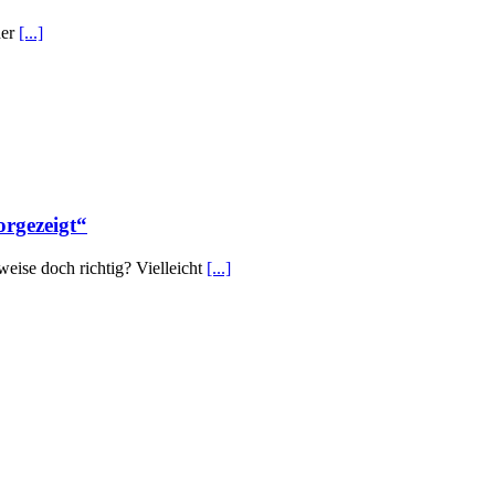
der
[...]
orgezeigt“
eise doch richtig? Vielleicht
[...]