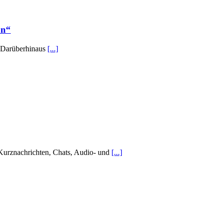
on“
. Darüberhinaus
[...]
urznachrichten, Chats, Audio- und
[...]