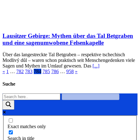
Lausitzer Gebirge: Mythen über das Tal Betgraben
und eine sagenumwobene Felsenkapelle
Über das langestreckte Tal Betgraben – respektive tschechisch
Modlivý důl – waren schon praktisch seit Menschengedenken viele
Sagen und Mythen im Umlauf gewesen. Das
[...]
«
1
…
782
783
784
785
786
…
958
»
Suche
Exact matches only
Search in title