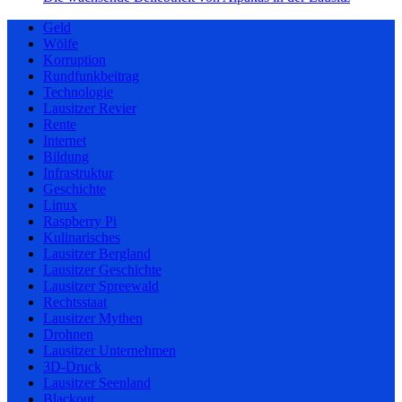
Geld
Wölfe
Korruption
Rundfunkbeitrag
Technologie
Lausitzer Revier
Rente
Internet
Bildung
Infrastruktur
Geschichte
Linux
Raspberry Pi
Kulinarisches
Lausitzer Bergland
Lausitzer Geschichte
Lausitzer Spreewald
Rechtsstaat
Lausitzer Mythen
Drohnen
Lausitzer Unternehmen
3D-Druck
Lausitzer Seenland
Blackout