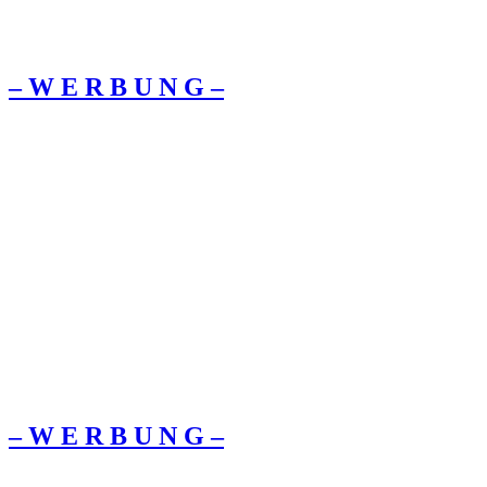
– W Ε R Β U Ν G –
– W Ε R Β U Ν G –