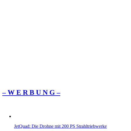
– W Ε R Β U Ν G –
JetQuad: Die Drohne mit 200 PS Strahltriebwerke