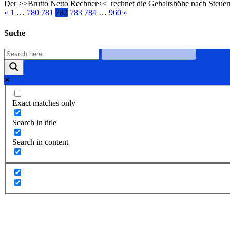
Der >>Brutto Netto Rechner<< rechnet die Gehaltshöhe nach Steuern a
«
1
…
780
781
782
783
784
…
960
»
Suche
Exact matches only
Search in title
Search in content