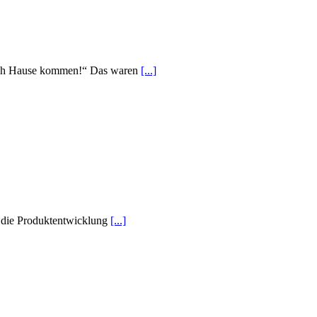
r nach Hause kommen!“ Das waren
[...]
die Produktentwicklung
[...]