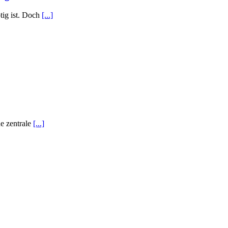
tig ist. Doch
[...]
ne zentrale
[...]