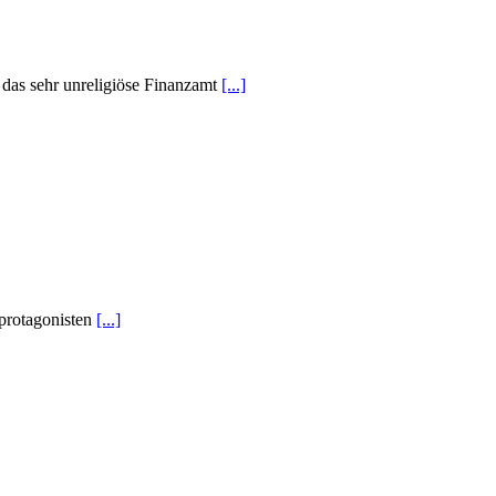
 das sehr unreligiöse Finanzamt
[...]
tprotagonisten
[...]