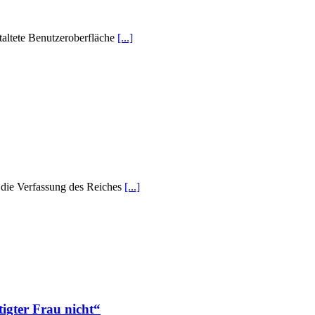
taltete Benutzeroberfläche
[...]
 die Verfassung des Reiches
[...]
igter Frau nicht“