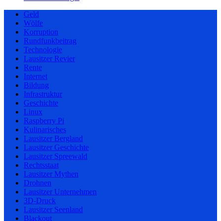
Geld
Wölfe
Korruption
Rundfunkbeitrag
Technologie
Lausitzer Revier
Rente
Internet
Bildung
Infrastruktur
Geschichte
Linux
Raspberry Pi
Kulinarisches
Lausitzer Bergland
Lausitzer Geschichte
Lausitzer Spreewald
Rechtsstaat
Lausitzer Mythen
Drohnen
Lausitzer Unternehmen
3D-Druck
Lausitzer Seenland
Blackout