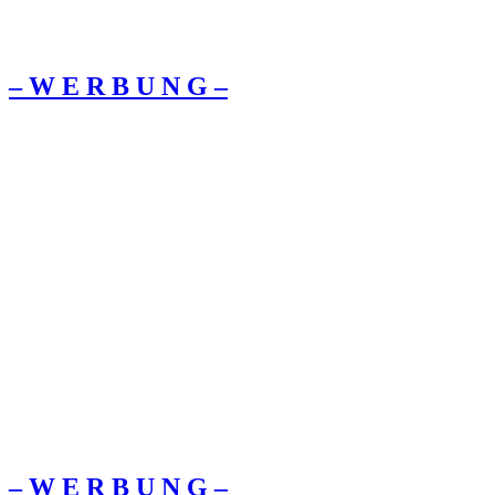
– W Ε R Β U Ν G –
– W Ε R Β U Ν G –