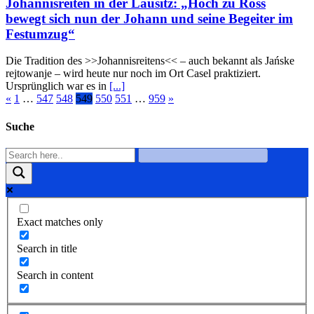
Johannisreiten in der Lausitz: „Hoch zu Ross
bewegt sich nun der Johann und seine Begeiter im
Festumzug“
Die Tradition des >>Johannisreitens<< – auch bekannt als Jańske
rejtowanje – wird heute nur noch im Ort Casel praktiziert.
Ursprünglich war es in
[...]
«
1
…
547
548
549
550
551
…
959
»
Suche
Exact matches only
Search in title
Search in content