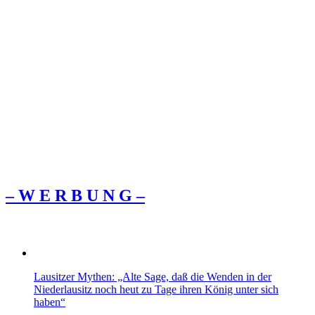
– W Ε R Β U Ν G –
Lausitzer Mythen: „Alte Sage, daß die Wenden in der
Niederlausitz noch heut zu Tage ihren König unter sich
haben“