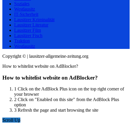
Soziales
Westlausitz
IT-Sicherheit
Lausitzer Kriminalität
Lausitzer Literatur
Lausitzer Film
Lausitzer Fisch
Traktion
Westlausitz
Copyright © | lausitzer-allgemeine-zeitung.org
How to whitelist website on AdBlocker?
How to whitelist website on AdBlocker?
1
Click on the AdBlock Plus icon on the top right corner of
your browser
2
Click on "Enabled on this site" from the AdBlock Plus
option
3
Refresh the page and start browsing the site
Scroll Up