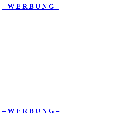
– W Ε R Β U Ν G –
– W Ε R Β U Ν G –