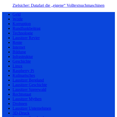
Zielsicher: Datafari die „eigene“ Volltextsuchmaschinen
Geld
Wölfe
Korruption
Rundfunkbeitrag
Technologie
Lausitzer Revier
Rente
Internet
Bildung
Infrastruktur
Geschichte
Linux
Raspberry Pi
Kulinarisches
Lausitzer Bergland
Lausitzer Geschichte
Lausitzer Spreewald
Rechtsstaat
Lausitzer Mythen
Drohnen
Lausitzer Unternehmen
3D-Druck