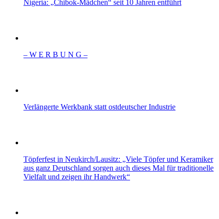
Nigeria: „Chibok-Mädchen“ seit 10 Jahren entführt
– W Ε R Β U Ν G –
Verlängerte Werkbank statt ostdeutscher Industrie
Töpferfest in Neukirch/Lausitz: „Viele Töpfer und Keramiker
aus ganz Deutschland sorgen auch dieses Mal für traditionelle
Vielfalt und zeigen ihr Handwerk“