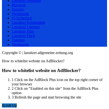
Lausitzer Seenland
Blackout
Soziales
Westlausitz
IT-Sicherheit
Lausitzer Kriminalität
Lausitzer Literatur
Lausitzer Film
Lausitzer Fisch
Traktion
Westlausitz
Copyright © | lausitzer-allgemeine-zeitung.org
How to whitelist website on AdBlocker?
How to whitelist website on AdBlocker?
1
Click on the AdBlock Plus icon on the top right corner of
your browser
2
Click on "Enabled on this site" from the AdBlock Plus
option
3
Refresh the page and start browsing the site
Scroll Up