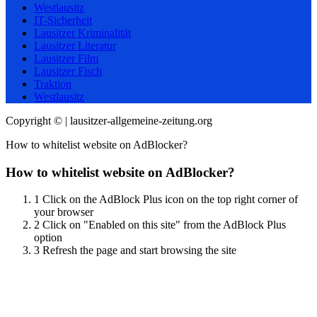
Westlausitz
IT-Sicherheit
Lausitzer Kriminalität
Lausitzer Literatur
Lausitzer Film
Lausitzer Fisch
Traktion
Westlausitz
Copyright © | lausitzer-allgemeine-zeitung.org
How to whitelist website on AdBlocker?
How to whitelist website on AdBlocker?
1
Click on the AdBlock Plus icon on the top right corner of
your browser
2
Click on "Enabled on this site" from the AdBlock Plus
option
3
Refresh the page and start browsing the site
Scroll
Up