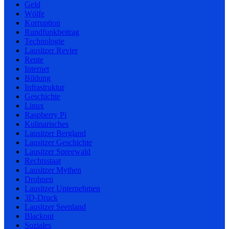
Geld
Wölfe
Korruption
Rundfunkbeitrag
Technologie
Lausitzer Revier
Rente
Internet
Bildung
Infrastruktur
Geschichte
Linux
Raspberry Pi
Kulinarisches
Lausitzer Bergland
Lausitzer Geschichte
Lausitzer Spreewald
Rechtsstaat
Lausitzer Mythen
Drohnen
Lausitzer Unternehmen
3D-Druck
Lausitzer Seenland
Blackout
Soziales