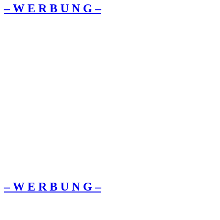
– W Ε R Β U Ν G –
– W Ε R Β U Ν G –