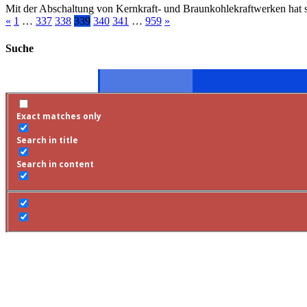
Mit der Abschaltung von Kernkraft- und Braunkohlekraftwerken hat si
«
1
…
337
338
339
340
341
…
959
»
Suche
Exact matches only
Search in title
Search in content