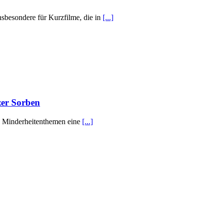
nsbesondere für Kurzfilme, die in
[...]
zer Sorben
bei Minderheitenthemen eine
[...]