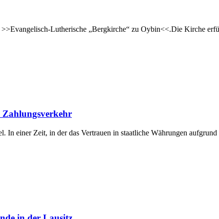
e >>Evangelisch-Lutherische „Bergkirche“ zu Oybin<<.Die Kirche erfül
m Zahlungsverkehr
In einer Zeit, in der das Vertrauen in staatliche Währungen aufgrund p
nde in der Lausitz