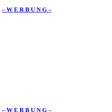
– W Ε R Β U Ν G –
– W Ε R Β U Ν G –