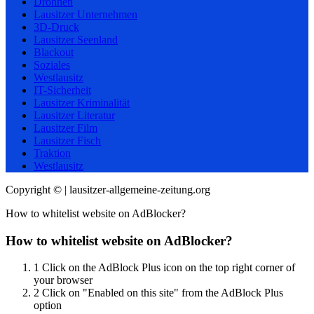
Drohnen
Lausitzer Unternehmen
3D-Druck
Lausitzer Seenland
Blackout
Soziales
Westlausitz
IT-Sicherheit
Lausitzer Kriminalität
Lausitzer Literatur
Lausitzer Film
Lausitzer Fisch
Traktion
Westlausitz
Copyright © | lausitzer-allgemeine-zeitung.org
How to whitelist website on AdBlocker?
How to whitelist website on AdBlocker?
1
Click on the AdBlock Plus icon on the top right corner of
your browser
2
Click on "Enabled on this site" from the AdBlock Plus
option