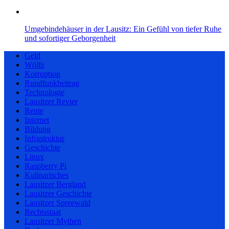
Umgebindehäuser in der Lausitz: Ein Gefühl von tiefer Ruhe
und sofortiger Geborgenheit
Geld
Wölfe
Korruption
Rundfunkbeitrag
Technologie
Lausitzer Revier
Rente
Internet
Bildung
Infrastruktur
Geschichte
Linux
Raspberry Pi
Kulinarisches
Lausitzer Bergland
Lausitzer Geschichte
Lausitzer Spreewald
Rechtsstaat
Lausitzer Mythen