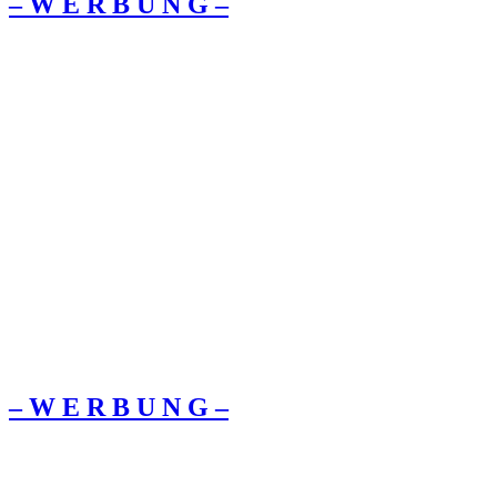
– W Ε R Β U Ν G –
– W Ε R Β U Ν G –