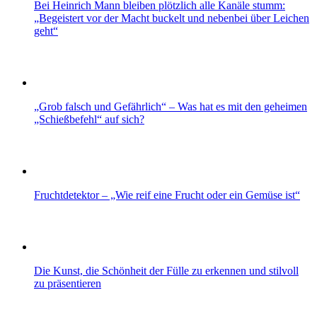
Bei Heinrich Mann bleiben plötzlich alle Kanäle stumm:
„Begeistert vor der Macht buckelt und nebenbei über Leichen
geht“
„Grob falsch und Gefährlich“ – Was hat es mit den geheimen
„Schießbefehl“ auf sich?
Fruchtdetektor – „Wie reif eine Frucht oder ein Gemüse ist“
Die Kunst, die Schönheit der Fülle zu erkennen und stilvoll
zu präsentieren