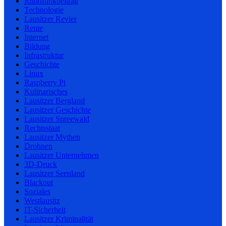
Rundfunkbeitrag
Technologie
Lausitzer Revier
Rente
Internet
Bildung
Infrastruktur
Geschichte
Linux
Raspberry Pi
Kulinarisches
Lausitzer Bergland
Lausitzer Geschichte
Lausitzer Spreewald
Rechtsstaat
Lausitzer Mythen
Drohnen
Lausitzer Unternehmen
3D-Druck
Lausitzer Seenland
Blackout
Soziales
Westlausitz
IT-Sicherheit
Lausitzer Kriminalität