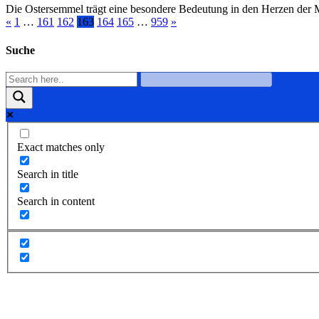
Die Ostersemmel trägt eine besondere Bedeutung in den Herzen der M
«
1
…
161
162
163
164
165
…
959
»
Suche
Exact matches only
Search in title
Search in content