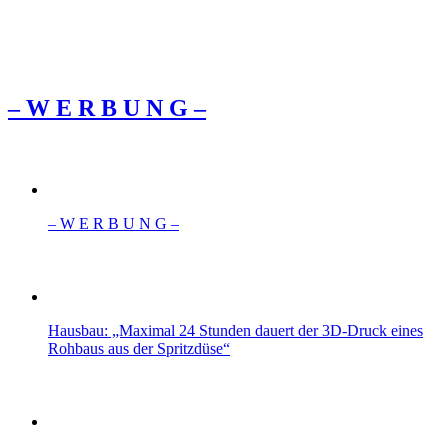
– W Ε R Β U Ν G –
– W Ε R Β U Ν G –
Hausbau: „Maximal 24 Stunden dauert der 3D-Druck eines
Rohbaus aus der Spritzdüse“