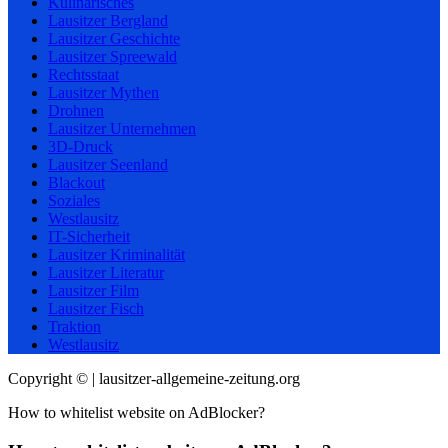
Kulinarisches
Lausitzer Bergland
Lausitzer Geschichte
Lausitzer Spreewald
Rechtsstaat
Lausitzer Mythen
Drohnen
Lausitzer Unternehmen
3D-Druck
Lausitzer Seenland
Blackout
Soziales
Westlausitz
IT-Sicherheit
Lausitzer Kriminalität
Lausitzer Literatur
Lausitzer Film
Lausitzer Fisch
Traktion
Westlausitz
Copyright © | lausitzer-allgemeine-zeitung.org
How to whitelist website on AdBlocker?