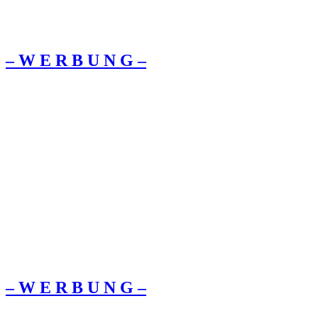
– W Ε R Β U Ν G –
– W Ε R Β U Ν G –