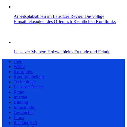
Arbeitsplatzabbau im Lausitzer Revier: Die völlige
Empathielosigkeit des Öffentlich-Rechtlichen Rundfunks
Lausitzer Mythen: Holzweibleins Freunde und Feinde
Geld
Wölfe
Korruption
Rundfunkbeitrag
Technologie
Lausitzer Revier
Rente
Internet
Bildung
Infrastruktur
Geschichte
Linux
Raspberry Pi