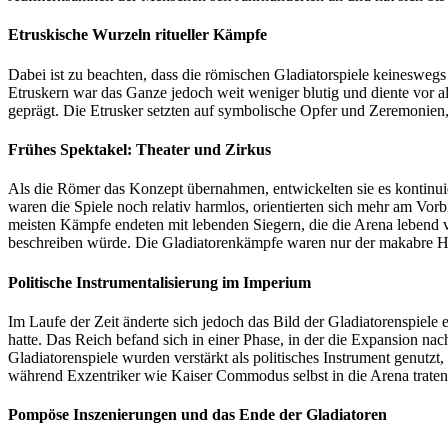
Etruskische Wurzeln ritueller Kämpfe
Dabei ist zu beachten, dass die römischen Gladiatorspiele keinesweg
Etruskern war das Ganze jedoch weit weniger blutig und diente vor 
geprägt. Die Etrusker setzten auf symbolische Opfer und Zeremonien,
Frühes Spektakel: Theater und Zirkus
Als die Römer das Konzept übernahmen, entwickelten sie es kontinuie
waren die Spiele noch relativ harmlos, orientierten sich mehr am Vo
meisten Kämpfe endeten mit lebenden Siegern, die die Arena lebend v
beschreiben würde. Die Gladiatorenkämpfe waren nur der makabre Höh
Politische Instrumentalisierung im Imperium
Im Laufe der Zeit änderte sich jedoch das Bild der Gladiatorenspiel
hatte. Das Reich befand sich in einer Phase, in der die Expansion n
Gladiatorenspiele wurden verstärkt als politisches Instrument genutz
während Exzentriker wie Kaiser Commodus selbst in die Arena trat
Pompöse Inszenierungen und das Ende der Gladiatoren