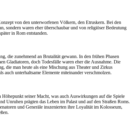
s Konzept von den unterworfenen Völkern, den Etruskern. Bei den
 an, sondern waren eher überschaubar und von religiöser Bedeutung
später in Rom entstanden.
ung, die zunehmend an Brutalität gewann. In den frühen Phasen
chen Gladiatoren, doch Todesfälle waren eher die Ausnahme. Die
ng, die man heute als eine Mischung aus Theater und Zirkus
als auch unterhaltsame Elemente miteinander verschmolzen.
den Höhepunkt seiner Macht, was auch Auswirkungen auf die Spiele
e und Unruhen prägten das Leben im Palast und auf den Straßen Roms.
Senatoren und Generäle inszenierten ihre Loyalität im Kolosseum,
eßen.