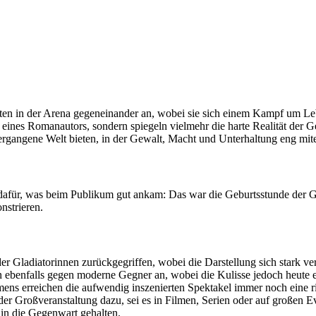
aten in der Arena gegeneinander an, wobei sie sich einem Kampf um Le
 eines Romanautors, sondern spiegeln vielmehr die harte Realität der 
vergangene Welt bieten, in der Gewalt, Macht und Unterhaltung eng mit
 dafür, was beim Publikum gut ankam: Das war die Geburtsstunde der Gla
nstrieren.
er Gladiatorinnen zurückgegriffen, wobei die Darstellung sich stark ve
ebenfalls gegen moderne Gegner an, wobei die Kulisse jedoch heute ein
ens erreichen die aufwendig inszenierten Spektakel immer noch eine r
der Großveranstaltung dazu, sei es in Filmen, Serien oder auf großen 
 in die Gegenwart gehalten.