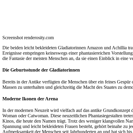
Screenshot renderosity.com
Die beiden leicht bekleideten Gladiatorinnen Amazon und Achillia tr
Ereignisse entspringen keineswegs einer phantasiereichen Vorstellung
die Fantasie der meisten Menschen an, da sie einen Einblick in eine 
Die Geburtsstunde der Gladiatorinnen
Bereits in der Antike verfügten die Menschen über ein feines Gespür
Massen zu unterhalten und gleichzeitig die Macht des Staates zu demo
Moderne Ikonen der Arena
In der modernen Neuzeit wird vielfach auf das antike Grundkonzept d
Woman oder Catwoman. Diese neuzeitlichen Phantasiegestalten treten 
Kinos, die heute den Namen trägt. Trotz des weniger klangvollen Nam
Spannung und leicht bekleideten Frauen besteht, gehört beinahe zu je
Aufmerksamkeit der Menschen seit Jahrhunderten an und hat sich bis