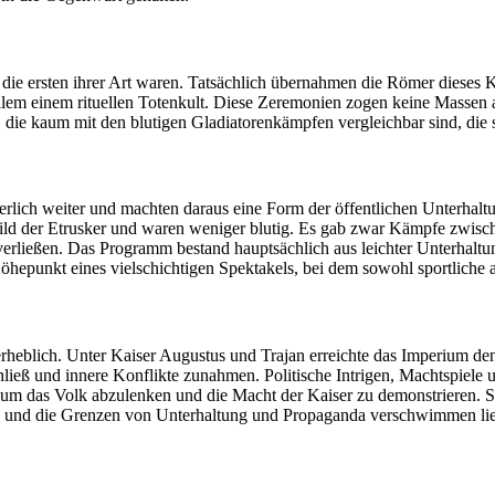
s die ersten ihrer Art waren. Tatsächlich übernahmen die Römer diese
allem einem rituellen Totenkult. Diese Zeremonien zogen keine Massen
 die kaum mit den blutigen Gladiatorenkämpfen vergleichbar sind, die 
rlich weiter und machten daraus eine Form der öffentlichen Unterhalt
rbild der Etrusker und waren weniger blutig. Es gab zwar Kämpfe zwis
erließen. Das Programm bestand hauptsächlich aus leichter Unterhaltu
epunkt eines vielschichtigen Spektakels, bei dem sowohl sportliche 
e erheblich. Unter Kaiser Augustus und Trajan erreichte das Imperium 
achließ und innere Konflikte zunahmen. Politische Intrigen, Machtspiel
t, um das Volk abzulenken und die Macht der Kaiser zu demonstrieren. 
en und die Grenzen von Unterhaltung und Propaganda verschwimmen li