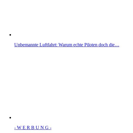
Unbemannte Luftfahrt: Warum echte Piloten doch die…
- W Ε R Β U Ν G -