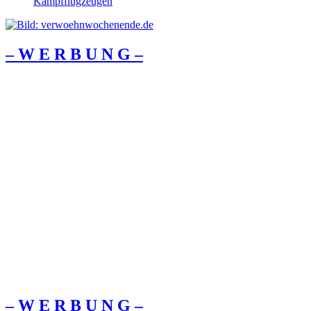
Kampfflugzeugen
– W Ε R Β U Ν G –
– W Ε R Β U Ν G –