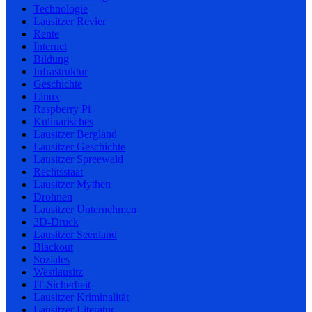
Technologie
Lausitzer Revier
Rente
Internet
Bildung
Infrastruktur
Geschichte
Linux
Raspberry Pi
Kulinarisches
Lausitzer Bergland
Lausitzer Geschichte
Lausitzer Spreewald
Rechtsstaat
Lausitzer Mythen
Drohnen
Lausitzer Unternehmen
3D-Druck
Lausitzer Seenland
Blackout
Soziales
Westlausitz
IT-Sicherheit
Lausitzer Kriminalität
Lausitzer Literatur