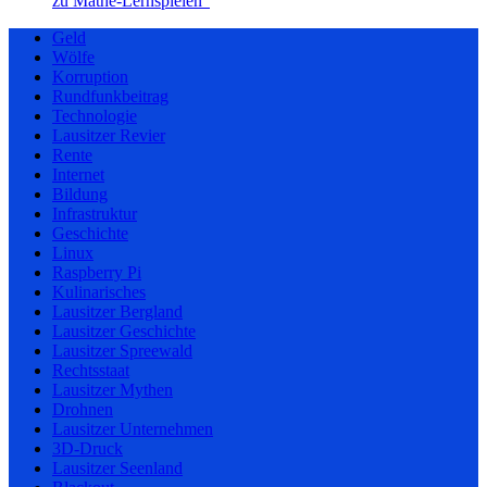
zu Mathe-Lernspielen“
Geld
Wölfe
Korruption
Rundfunkbeitrag
Technologie
Lausitzer Revier
Rente
Internet
Bildung
Infrastruktur
Geschichte
Linux
Raspberry Pi
Kulinarisches
Lausitzer Bergland
Lausitzer Geschichte
Lausitzer Spreewald
Rechtsstaat
Lausitzer Mythen
Drohnen
Lausitzer Unternehmen
3D-Druck
Lausitzer Seenland