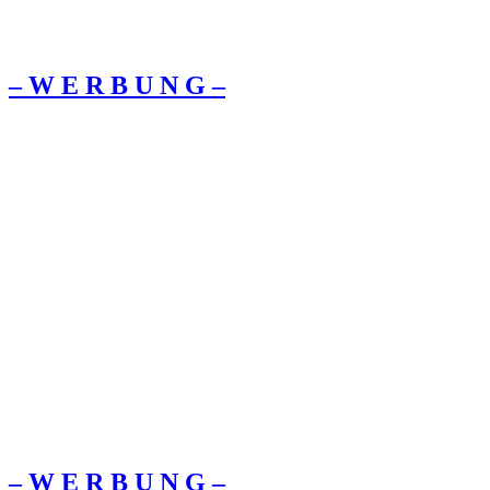
– W Ε R Β U Ν G –
– W Ε R Β U Ν G –