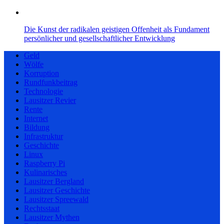
Die Kunst der radikalen geistigen Offenheit als Fundament
persönlicher und gesellschaftlicher Entwicklung
Geld
Wölfe
Korruption
Rundfunkbeitrag
Technologie
Lausitzer Revier
Rente
Internet
Bildung
Infrastruktur
Geschichte
Linux
Raspberry Pi
Kulinarisches
Lausitzer Bergland
Lausitzer Geschichte
Lausitzer Spreewald
Rechtsstaat
Lausitzer Mythen