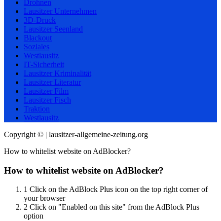
Drohnen
Lausitzer Unternehmen
3D-Druck
Lausitzer Seenland
Blackout
Soziales
Westlausitz
IT-Sicherheit
Lausitzer Kriminalität
Lausitzer Literatur
Lausitzer Film
Lausitzer Fisch
Traktion
Westlausitz
Copyright © | lausitzer-allgemeine-zeitung.org
How to whitelist website on AdBlocker?
How to whitelist website on AdBlocker?
1
Click on the AdBlock Plus icon on the top right corner of
your browser
2
Click on "Enabled on this site" from the AdBlock Plus
option