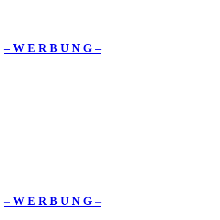
– W Ε R Β U Ν G –
– W Ε R Β U Ν G –