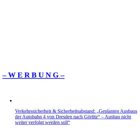
– W Ε R Β U Ν G –
Verkehrssicherheit & Sicherheitsabstand: „Geplanten Ausbaus
der Autobahn 4 von Dresden nach Görlitz“ – Ausbau nicht
weiter verfolgt werden soll“