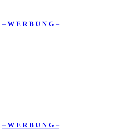
– W Ε R Β U Ν G –
– W Ε R Β U Ν G –