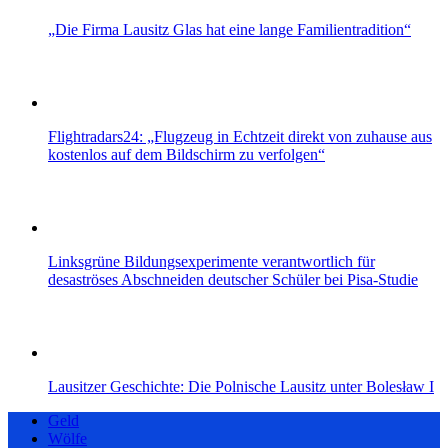
„Die Firma Lausitz Glas hat eine lange Familientradition“
Flightradars24: „Flugzeug in Echtzeit direkt von zuhause aus
kostenlos auf dem Bildschirm zu verfolgen“
Linksgrüne Bildungsexperimente verantwortlich für
desaströses Abschneiden deutscher Schüler bei Pisa-Studie
Lausitzer Geschichte: Die Polnische Lausitz unter Bolesław I
Geld
Wölfe