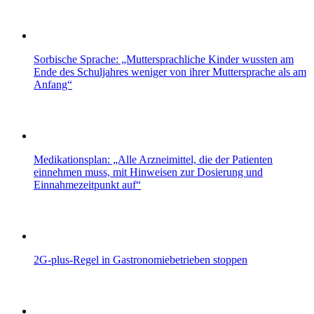
Sorbische Sprache: „Muttersprachliche Kinder wussten am
Ende des Schuljahres weniger von ihrer Muttersprache als am
Anfang“
Medikationsplan: „Alle Arzneimittel, die der Patienten
einnehmen muss, mit Hinweisen zur Dosierung und
Einnahmezeitpunkt auf“
2G-plus-Regel in Gastronomiebetrieben stoppen