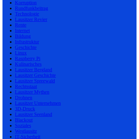
Korruption
Rundfunkbeitrag
Technologie
Lausitzer Revier
Rente
Internet
Bildung
Infrastruktur
Geschichte
Linux
Raspberry Pi
Kulinarisches
Lausitzer Bergland
Lausitzer Geschichte
Lausitzer Spreewald
Rechtsstaat
Lausitzer Mythen
Drohnen
Lausitzer Unternehmen
3D-Druck
Lausitzer Seenland
Blackout
Soziales
Westlausitz
IT-Sicherheit