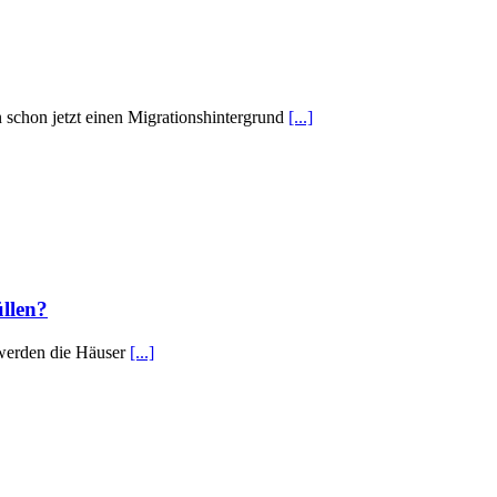
schon jetzt einen Migrationshintergrund
[...]
llen?
 werden die Häuser
[...]