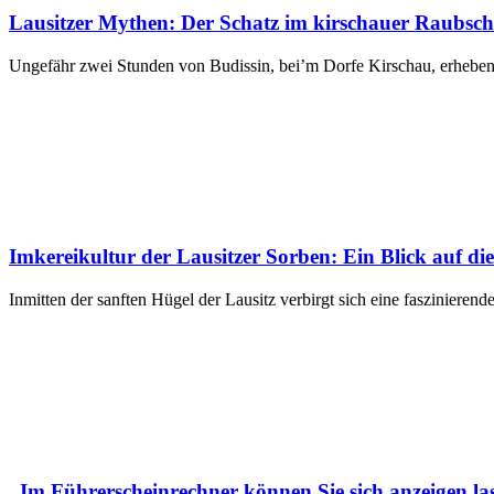
Lausitzer Mythen: Der Schatz im kirschauer Raubsch
Ungefähr zwei Stunden von Budissin, bei’m Dorfe Kirschau, erheben
Imkereikultur der Lausitzer Sorben: Ein Blick auf d
Inmitten der sanften Hügel der Lausitz verbirgt sich eine fasziniere
„Im Führerscheinrechner können Sie sich anzeigen l