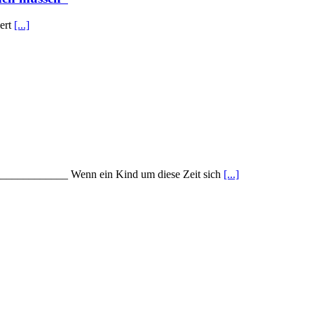
iert
[...]
_____________ Wenn ein Kind um diese Zeit sich
[...]