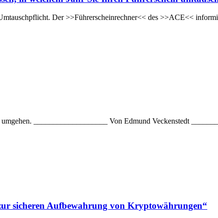
eine Umtauschpflicht. Der >>Führerscheinrechner<< des >>ACE<< inform
unde umgehen. ___________________ Von Edmund Veckenstedt ______
e zur sicheren Aufbewahrung von Kryptowährungen“