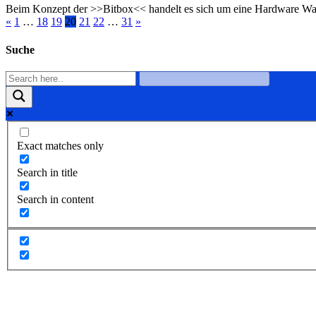
Beim Konzept der >>Bitbox<< handelt es sich um eine Hardware Wal
«
1
…
18
19
20
21
22
…
31
»
Suche
Exact matches only
Search in title
Search in content