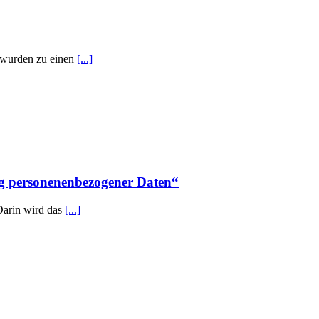
n wurden zu einen
[...]
ng personenenbezogener Daten“
Darin wird das
[...]