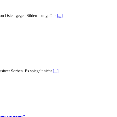
 von Osten gegen Süden – ungefähr
[...]
sitzer Sorben. Es spiegelt nicht
[...]
chen müssen“