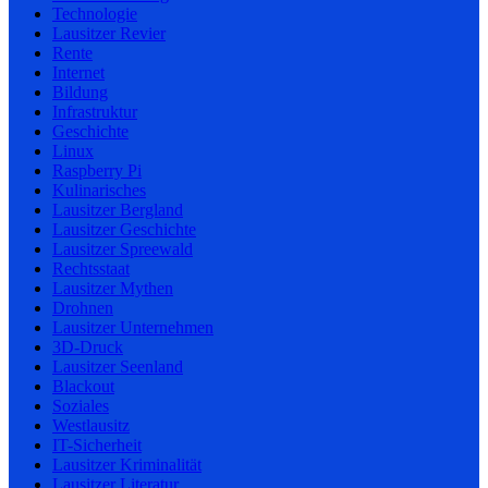
Technologie
Lausitzer Revier
Rente
Internet
Bildung
Infrastruktur
Geschichte
Linux
Raspberry Pi
Kulinarisches
Lausitzer Bergland
Lausitzer Geschichte
Lausitzer Spreewald
Rechtsstaat
Lausitzer Mythen
Drohnen
Lausitzer Unternehmen
3D-Druck
Lausitzer Seenland
Blackout
Soziales
Westlausitz
IT-Sicherheit
Lausitzer Kriminalität
Lausitzer Literatur