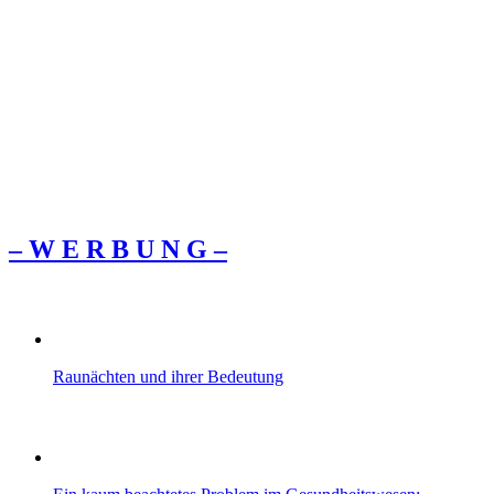
– W Ε R Β U Ν G –
Raunächten und ihrer Bedeutung