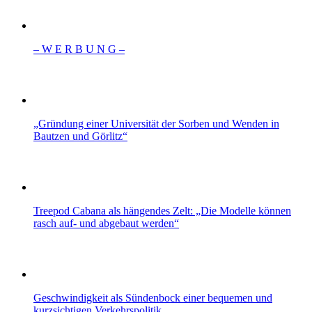
– W Ε R Β U Ν G –
„Gründung einer Universität der Sorben und Wenden in
Bautzen und Görlitz“
Treepod Cabana als hängendes Zelt: „Die Modelle können
rasch auf- und abgebaut werden“
Geschwindigkeit als Sündenbock einer bequemen und
kurzsichtigen Verkehrspolitik