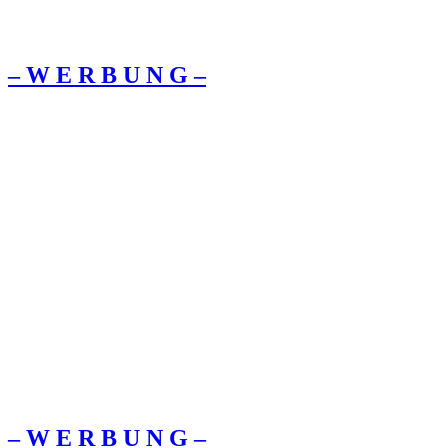
– W Ε R Β U Ν G –
– W Ε R Β U Ν G –