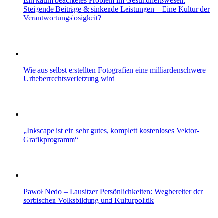
Ein kaum beachtetes Problem im Gesundheitswesen:
Steigende Beiträge & sinkende Leistungen – Eine Kultur der
Verantwortungslosigkeit?
Wie aus selbst erstellten Fotografien eine milliardenschwere
Urheberrechtsverletzung wird
„Inkscape ist ein sehr gutes, komplett kostenloses Vektor-
Grafikprogramm“
Pawoł Nedo – Lausitzer Persönlichkeiten: Wegbereiter der
sorbischen Volksbildung und Kulturpolitik