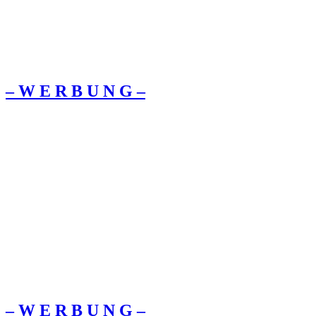
– W Ε R Β U Ν G –
– W Ε R Β U Ν G –