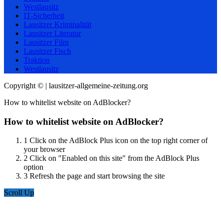
Westlausitz
IT-Sicherheit
Lausitzer Kriminalität
Lausitzer Literatur
Lausitzer Film
Lausitzer Fisch
Traktion
Westlausitz
Copyright © | lausitzer-allgemeine-zeitung.org
How to whitelist website on AdBlocker?
How to whitelist website on AdBlocker?
1
Click on the AdBlock Plus icon on the top right corner of
your browser
2
Click on "Enabled on this site" from the AdBlock Plus
option
3
Refresh the page and start browsing the site
Scroll Up