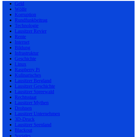
Geld
Wölfe
Korruption
Rundfunkbeitrag
Technologie
Lausitzer Revier
Rente
Internet
Bildung
Infrastruktur
Geschichte
Linux
Raspberry Pi
Kulinarisches
Lausitzer Bergland
Lausitzer Geschichte
Lausitzer Spreewald
Rechtsstaat
Lausitzer Mythen
Drohnen
Lausitzer Unternehmen
3D-Druck
Lausitzer Seenland
Blackout
Soziales