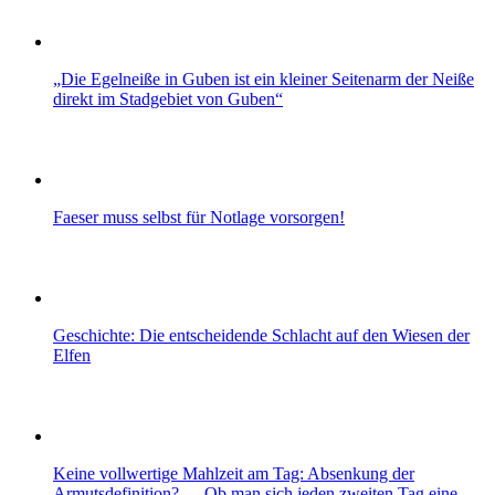
„Die Egelneiße in Guben ist ein kleiner Seitenarm der Neiße
direkt im Stadgebiet von Guben“
Faeser muss selbst für Notlage vorsorgen!
Geschichte: Die entscheidende Schlacht auf den Wiesen der
Elfen
Keine vollwertige Mahlzeit am Tag: Absenkung der
Armutsdefinition? – „Ob man sich jeden zweiten Tag eine