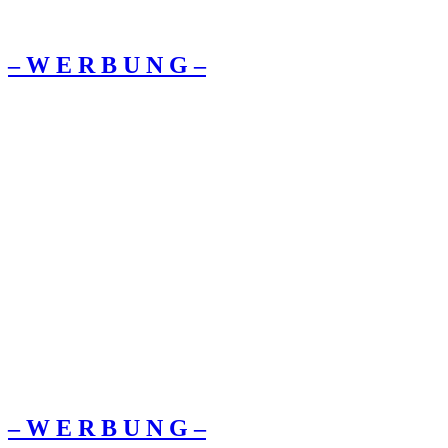
– W Ε R Β U Ν G –
– W Ε R Β U Ν G –