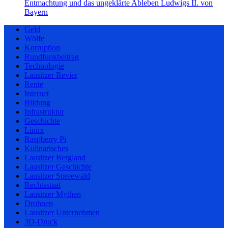
Entmachtung und das ungeklärte Ableben Ludwigs II. von
Bayern
Geld
Wölfe
Korruption
Rundfunkbeitrag
Technologie
Lausitzer Revier
Rente
Internet
Bildung
Infrastruktur
Geschichte
Linux
Raspberry Pi
Kulinarisches
Lausitzer Bergland
Lausitzer Geschichte
Lausitzer Spreewald
Rechtsstaat
Lausitzer Mythen
Drohnen
Lausitzer Unternehmen
3D-Druck