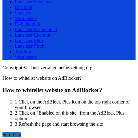
Lausitzer Seenland
Blackout
Soziales
Westlausitz
IT-Sicherheit
Lausitzer Kriminalität
Lausitzer Literatur
Lausitzer Film
Lausitzer Fisch
Traktion
Westlausitz
Copyright © | lausitzer-allgemeine-zeitung.org
How to whitelist website on AdBlocker?
How to whitelist website on AdBlocker?
1
Click on the AdBlock Plus icon on the top right corner of
your browser
2
Click on "Enabled on this site" from the AdBlock Plus
option
3
Refresh the page and start browsing the site
Scroll Up