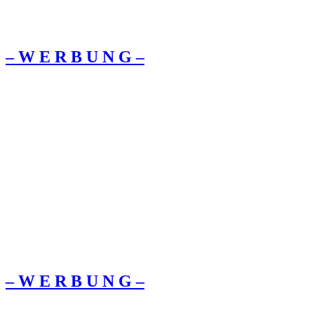
– W Ε R Β U Ν G –
– W Ε R Β U Ν G –