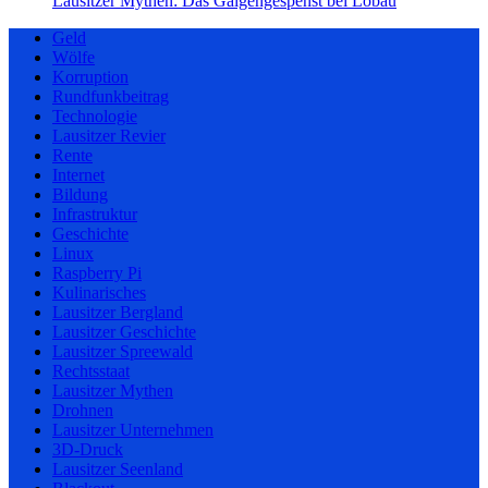
Lausitzer Mythen: Das Galgengespenst bei Löbau
Geld
Wölfe
Korruption
Rundfunkbeitrag
Technologie
Lausitzer Revier
Rente
Internet
Bildung
Infrastruktur
Geschichte
Linux
Raspberry Pi
Kulinarisches
Lausitzer Bergland
Lausitzer Geschichte
Lausitzer Spreewald
Rechtsstaat
Lausitzer Mythen
Drohnen
Lausitzer Unternehmen
3D-Druck
Lausitzer Seenland