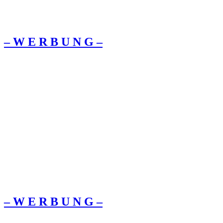
– W Ε R Β U Ν G –
– W Ε R Β U Ν G –