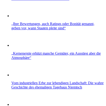
„Ihre Bewertungen, auch Ratings oder Bonität genannt,
geben vor, wann Staaten pleite sind“
„Kernenergie erhitzt manche Gemüter, ein Ausstieg aber die
Atmosphäre“
Vom industriellen Erbe zur lebendigen Landschaft: Die wahre
Geschichte des ehemaligen Tagebaus Niemtsch