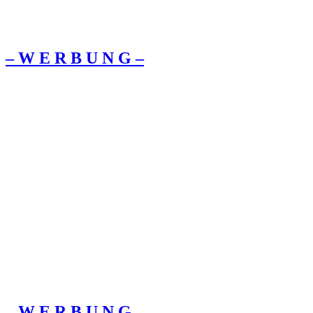
– W Ε R Β U Ν G –
– W Ε R Β U Ν G –