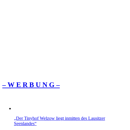
– W Ε R Β U Ν G –
„Der Tinyhof Welzow liegt inmitten des Lausitzer
Seenlandes“