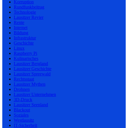
Korruption
Rundfunkbeitrag
Technologie
Lausitzer Revier
Rente
Internet
Bildung
Infrastruktur
Geschichte
Linux
Raspberry Pi
Kulinarisches
Lausitzer Bergland
Lausitzer Geschichte
Lausitzer Spreewald
Rechtsstaat
Lausitzer Mythen
Drohnen
Lausitzer Unternehmen
3D-Druck
Lausitzer Seenland
Blackout
Soziales
Westlausitz
IT-Sicherheit