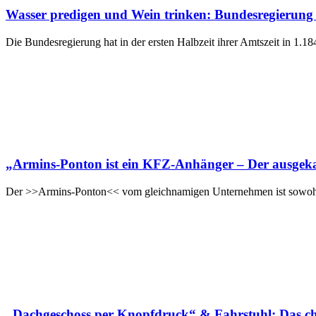
Wasser predigen und Wein trinken: Bundesregierung fl
Die Bundesregierung hat in der ersten Halbzeit ihrer Amtszeit in 1
„Armins-Ponton ist ein KFZ-Anhänger – Der ausge
Der >>Armins-Ponton<< vom gleichnamigen Unternehmen ist sowohl
„Dachgeschoss per Knopfdruck“ & Fahrstuhl: Das c