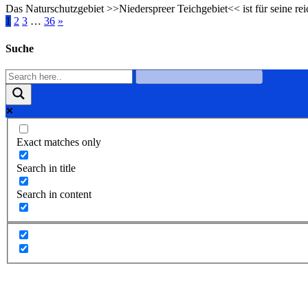
Das Naturschutzgebiet >>Niederspreer Teichgebiet<< ist für seine re
1
2
3
…
36
»
Suche
Exact matches only
Search in title
Search in content