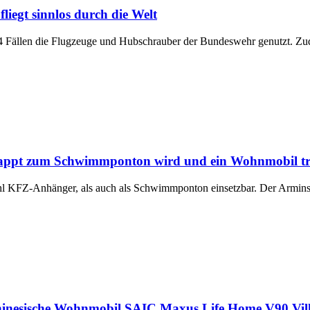
iegt sinnlos durch die Welt
.184 Fällen die Flugzeuge und Hubschrauber der Bundeswehr genutzt. 
kappt zum Schwimmponton wird und ein Wohnmobil t
 KFZ-Anhänger, als auch als Schwimmponton einsetzbar. Der Armins
hinesische Wohnmobil SAIC Maxus Life Home V90 Vill