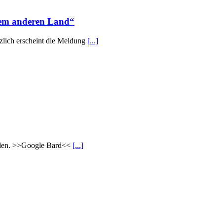
inem anderen Land“
zlich erscheint die Meldung
[...]
erden. >>Google Bard<<
[...]