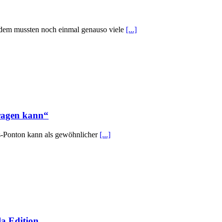
Zudem mussten noch einmal genauso viele
[...]
ragen kann“
-Ponton kann als gewöhnlicher
[...]
a Edition