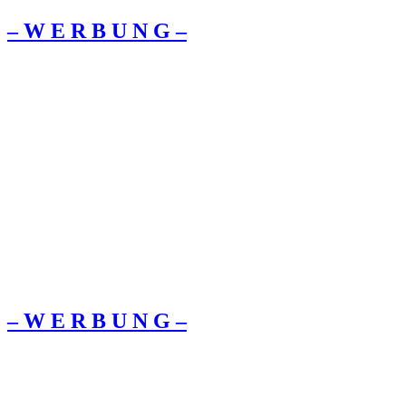
– W Ε R Β U Ν G –
– W Ε R Β U Ν G –