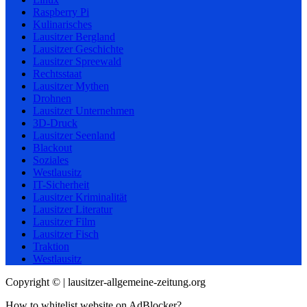
Raspberry Pi
Kulinarisches
Lausitzer Bergland
Lausitzer Geschichte
Lausitzer Spreewald
Rechtsstaat
Lausitzer Mythen
Drohnen
Lausitzer Unternehmen
3D-Druck
Lausitzer Seenland
Blackout
Soziales
Westlausitz
IT-Sicherheit
Lausitzer Kriminalität
Lausitzer Literatur
Lausitzer Film
Lausitzer Fisch
Traktion
Westlausitz
Copyright © | lausitzer-allgemeine-zeitung.org
How to whitelist website on AdBlocker?