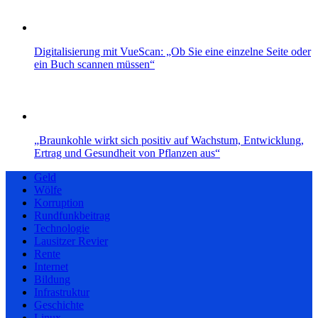
Digitalisierung mit VueScan: „Ob Sie eine einzelne Seite oder
ein Buch scannen müssen“
„Braunkohle wirkt sich positiv auf Wachstum, Entwicklung,
Ertrag und Gesundheit von Pflanzen aus“
Geld
Wölfe
Korruption
Rundfunkbeitrag
Technologie
Lausitzer Revier
Rente
Internet
Bildung
Infrastruktur
Geschichte
Linux