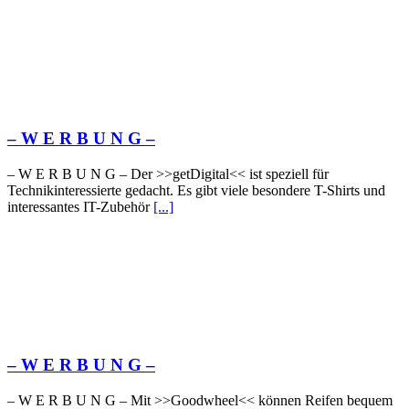
– W Ε R Β U Ν G –
– W Ε R Β U Ν G – Der >>getDigital<< ist speziell für
Technikinteressierte gedacht. Es gibt viele besondere T-Shirts und
interessantes IT-Zubehör
[...]
– W Ε R Β U Ν G –
– W Ε R Β U Ν G – Mit >>Goodwheel<< können Reifen bequem