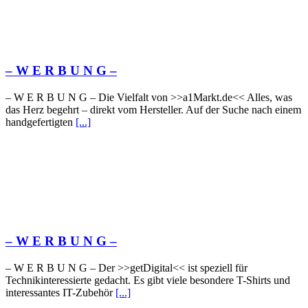
– W Ε R Β U Ν G –
– W Ε R Β U Ν G – Die Vielfalt von >>a1Markt.de<< Alles, was
das Herz begehrt – direkt vom Hersteller. Auf der Suche nach einem
handgefertigten
[...]
– W Ε R Β U Ν G –
– W Ε R Β U Ν G – Der >>getDigital<< ist speziell für
Technikinteressierte gedacht. Es gibt viele besondere T-Shirts und
interessantes IT-Zubehör
[...]