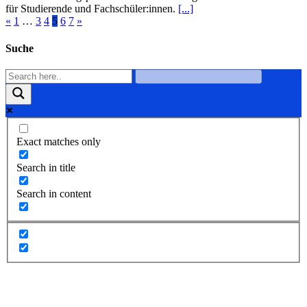
für Studierende und Fachschüler:innen.
[...]
«
1
…
3
4
5
6
7
»
Suche
Exact matches only
Search in title
Search in content