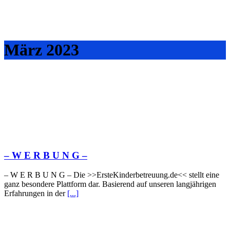
März 2023
– W Ε R Β U Ν G –
– W Ε R Β U Ν G – Die >>ErsteKinderbetreuung.de<< stellt eine
ganz besondere Plattform dar. Basierend auf unseren langjährigen
Erfahrungen in der
[...]