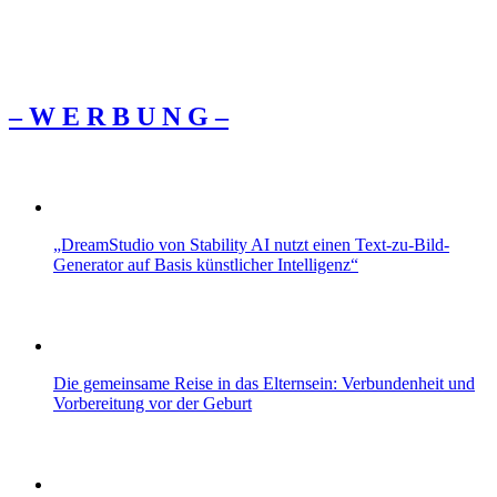
– W Ε R Β U Ν G –
„DreamStudio von Stability AI nutzt einen Text-zu-Bild-
Generator auf Basis künstlicher Intelligenz“
Die gemeinsame Reise in das Elternsein: Verbundenheit und
Vorbereitung vor der Geburt