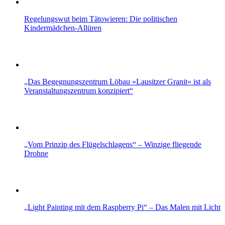
Regelungswut beim Tätowieren: Die politischen
Kindermädchen-Allüren
„Das Be­geg­nungs­zen­trum Lö­bau »Lau­sit­zer Gra­nit« ist als
Ver­an­stal­tungs­zen­trum kon­zi­piert“
„Vom Prinzip des Flügelschlagens“ – Winzige fliegende
Drohne
„Light Painting mit dem Raspberry Pi“ – Das Malen mit Licht