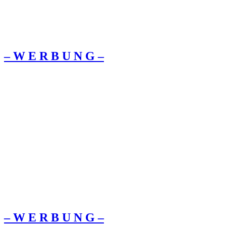
– W Ε R Β U Ν G –
– W Ε R Β U Ν G –