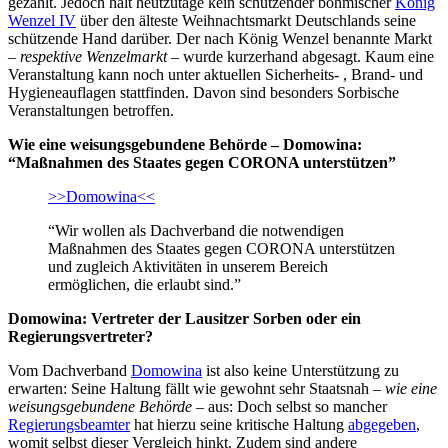
gezählt. Jedoch hält heutzutage kein schützender böhmischer
König
Wenzel IV
über den älteste Weihnachtsmarkt Deutschlands seine
schützende Hand darüber. Der nach König Wenzel benannte Markt
–
respektive Wenzelmarkt
– wurde kurzerhand abgesagt. Kaum eine
Veranstaltung kann noch unter aktuellen Sicherheits- , Brand- und
Hygieneauflagen stattfinden. Davon sind besonders Sorbische
Veranstaltungen betroffen.
Wie eine weisungsgebundene Behörde – Domowina:
“Maßnahmen des Staates gegen CΟRΟΝA unterstützen”
>>Domowina<<
“Wir wollen als Dachverband die notwendigen
Maßnahmen des Staates gegen CΟRΟΝA unterstützen
und zugleich Aktivitäten in unserem Bereich
ermöglichen, die erlaubt sind.”
Domowina: Vertreter der Lausitzer Sorben oder ein
Regierungsvertreter?
Vom Dachverband
Domowina
ist also keine Unterstützung zu
erwarten: Seine Haltung fällt wie gewohnt sehr Staatsnah –
wie eine
weisungsgebundene Behörde
– aus: Doch selbst so mancher
Regierungsbeamter
hat hierzu seine kritische Haltung
abgegeben
,
womit selbst dieser Vergleich hinkt. Zudem sind andere