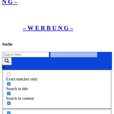
Ν G –
– W Ε R Β U Ν G –
Suche
Exact matches only
Search in title
Search in content