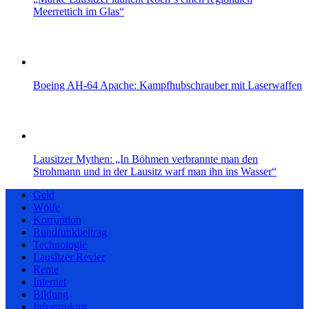
Meerrettich im Glas“
Boeing AH-64 Apache: Kampfhubschrauber mit Laserwaffen
Lausitzer Mythen: „In Böhmen verbrannte man den
Strohmann und in der Lausitz warf man ihn ins Wasser“
Geld
Wölfe
Korruption
Rundfunkbeitrag
Technologie
Lausitzer Revier
Rente
Internet
Bildung
Infrastruktur