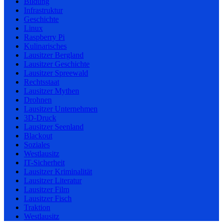
Bildung
Infrastruktur
Geschichte
Linux
Raspberry Pi
Kulinarisches
Lausitzer Bergland
Lausitzer Geschichte
Lausitzer Spreewald
Rechtsstaat
Lausitzer Mythen
Drohnen
Lausitzer Unternehmen
3D-Druck
Lausitzer Seenland
Blackout
Soziales
Westlausitz
IT-Sicherheit
Lausitzer Kriminalität
Lausitzer Literatur
Lausitzer Film
Lausitzer Fisch
Traktion
Westlausitz