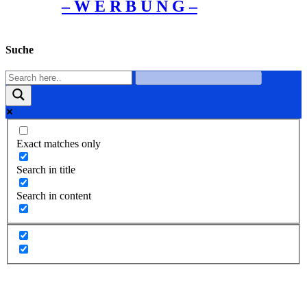
– W Ε R Β U Ν G –
Suche
Exact matches only
Search in title
Search in content