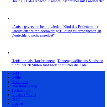
Boeing AH-64 Apache: Kampfhubschrauber mit Laserwaffen
„Aufstiegsversprechen“ – „Jedem Kind das Erklettern der
Erfolgsleiter durch hochwertige Bildung zu ermöglichen, in
Deutschland nicht eingelöst“
Heideborn als Hausbrunnen: „Tonnengewölbe aus Sandstein
führt über 20 Stufen fünf Meter tief unter die Erde“
Geld
Wölfe
Korruption
Rundfunkbeitrag
Technologie
Lausitzer Revier
Rente
Internet