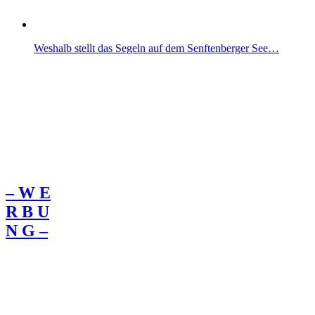
Weshalb stellt das Segeln auf dem Senftenberger See…
– W Ε
R Β U
Ν G –