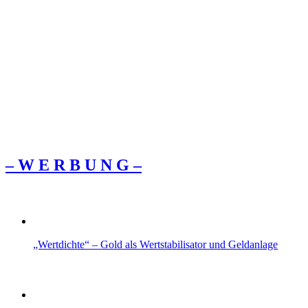
– W Ε R Β U Ν G –
„Wertdichte“ – Gold als Wertstabilisator und Geldanlage