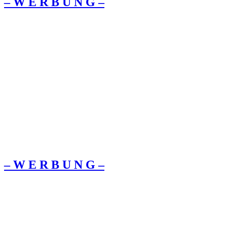
– W Ε R Β U Ν G –
– W Ε R Β U Ν G –