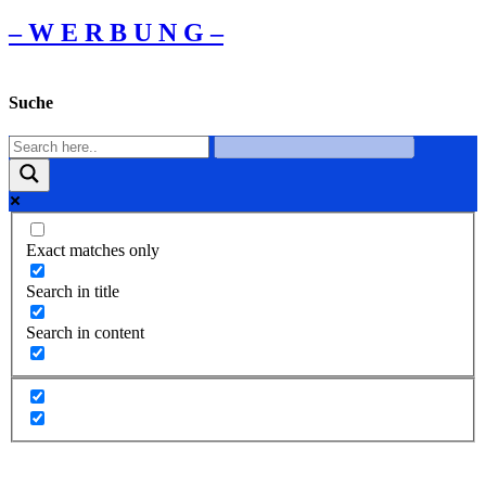
– W Ε R Β U Ν G –
Suche
Exact matches only
Search in title
Search in content