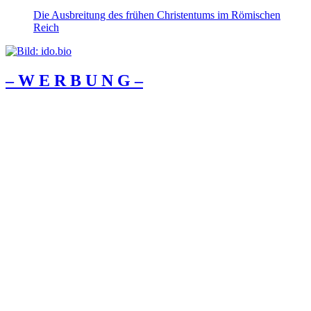
Die Ausbreitung des frühen Christentums im Römischen
Reich
– W Ε R Β U Ν G –