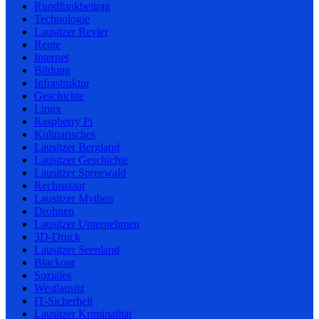
Rundfunkbeitrag
Technologie
Lausitzer Revier
Rente
Internet
Bildung
Infrastruktur
Geschichte
Linux
Raspberry Pi
Kulinarisches
Lausitzer Bergland
Lausitzer Geschichte
Lausitzer Spreewald
Rechtsstaat
Lausitzer Mythen
Drohnen
Lausitzer Unternehmen
3D-Druck
Lausitzer Seenland
Blackout
Soziales
Westlausitz
IT-Sicherheit
Lausitzer Kriminalität