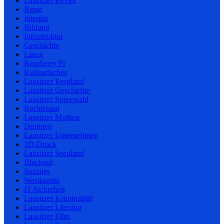
Lausitzer Revier
Rente
Internet
Bildung
Infrastruktur
Geschichte
Linux
Raspberry Pi
Kulinarisches
Lausitzer Bergland
Lausitzer Geschichte
Lausitzer Spreewald
Rechtsstaat
Lausitzer Mythen
Drohnen
Lausitzer Unternehmen
3D-Druck
Lausitzer Seenland
Blackout
Soziales
Westlausitz
IT-Sicherheit
Lausitzer Kriminalität
Lausitzer Literatur
Lausitzer Film