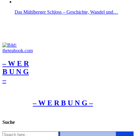
Das Mühlberger Schloss – Geschichte, Wandel und…
– W Ε R
Β U Ν G
–
– W Ε R Β U Ν G –
Suche