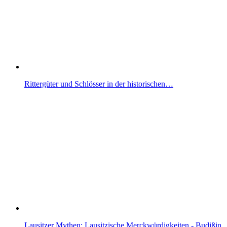
Rittergüter und Schlösser in der historischen…
Lausitzer Mythen: Lausitzische Merckwürdigkeiten - Budißin