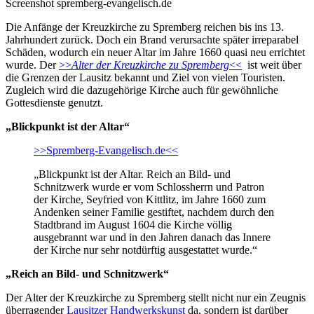
Screenshot spremberg-evangelisch.de
Die Anfänge der Kreuzkirche zu Spremberg reichen bis ins 13.
Jahrhundert zurück. Doch ein Brand verursachte später irreparabel
Schäden, wodurch ein neuer Altar im Jahre 1660 quasi neu errichtet
wurde. Der
>>
Alter der Kreuzkirche zu Spremberg
<<
ist weit über
die Grenzen der Lausitz bekannt und Ziel von vielen Touristen.
Zugleich wird die dazugehörige Kirche auch für gewöhnliche
Gottesdienste genutzt.
„Blickpunkt ist der Altar“
>>Spremberg-Evangelisch.de<<
„Blickpunkt ist der Altar. Reich an Bild- und
Schnitzwerk wurde er vom Schlossherrn und Patron
der Kirche, Seyfried von Kittlitz, im Jahre 1660 zum
Andenken seiner Familie gestiftet, nachdem durch den
Stadtbrand im August 1604 die Kirche völlig
ausgebrannt war und in den Jahren danach das Innere
der Kirche nur sehr notdürftig ausgestattet wurde.“
„Reich an Bild- und Schnitzwerk“
Der Alter der Kreuzkirche zu Spremberg stellt nicht nur ein Zeugnis
überragender
Lausitzer Handwerkskunst
da, sondern ist darüber