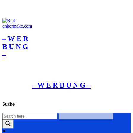
– W Ε R
Β U Ν G
–
– W Ε R Β U Ν G –
Suche