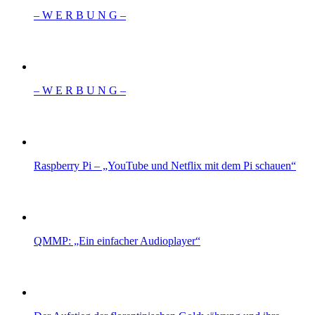
– W Ε R Β U Ν G –
– W Ε R Β U Ν G –
Raspberry Pi – „YouTube und Netflix mit dem Pi schauen“
QMMP: „Ein einfacher Audioplayer“