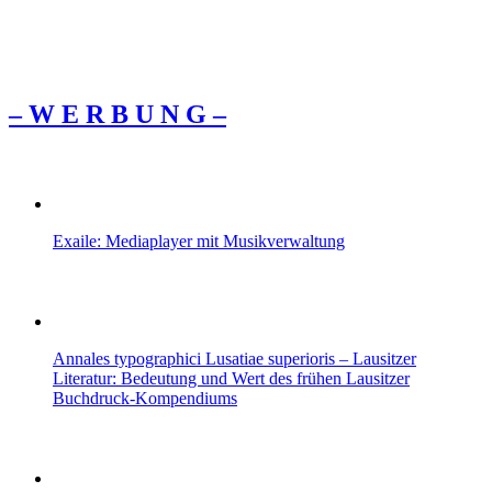
– W Ε R Β U Ν G –
Exaile: Mediaplayer mit Musikverwaltung
Annales typographici Lusatiae superioris – Lausitzer
Literatur: Bedeutung und Wert des frühen Lausitzer
Buchdruck-Kompendiums