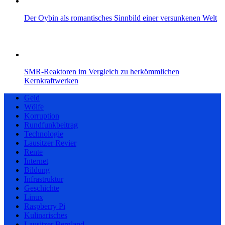
Der Oybin als romantisches Sinnbild einer versunkenen Welt
SMR-Reaktoren im Vergleich zu herkömmlichen
Kernkraftwerken
Geld
Wölfe
Korruption
Rundfunkbeitrag
Technologie
Lausitzer Revier
Rente
Internet
Bildung
Infrastruktur
Geschichte
Linux
Raspberry Pi
Kulinarisches
Lausitzer Bergland