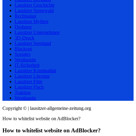
Lausitzer Geschichte
Lausitzer Spreewald
Rechtsstaat
Lausitzer Mythen
Drohnen
Lausitzer Unternehmen
3D-Druck
Lausitzer Seenland
Blackout
Soziales
Westlausitz
IT-Sicherheit
Lausitzer Kriminalität
Lausitzer Literatur
Lausitzer Film
Lausitzer Fisch
Traktion
Westlausitz
Copyright © | lausitzer-allgemeine-zeitung.org
How to whitelist website on AdBlocker?
How to whitelist website on AdBlocker?