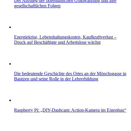
Der Aufstieg der florentinischen Goldwährung und ihre
gesellschaftlichen Folgen
Energiekrise, Lebenshaltungskosten, Kaufkraftverlust –
Druck auf Beschäftigte und Arbeitslose wächst
Die bedeutende Geschichte des Ortes an der Mönchsgasse in
Bautzen und seine Rolle in der Lehrerbildung
Raspberry Pi: „DIY-Dashcam: Action-Kamera im Eigenbau“