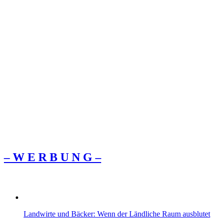
– W Ε R Β U Ν G –
Landwirte und Bäcker: Wenn der Ländliche Raum ausblutet