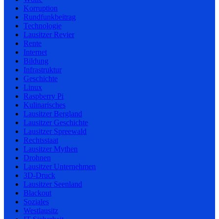
Korruption
Rundfunkbeitrag
Technologie
Lausitzer Revier
Rente
Internet
Bildung
Infrastruktur
Geschichte
Linux
Raspberry Pi
Kulinarisches
Lausitzer Bergland
Lausitzer Geschichte
Lausitzer Spreewald
Rechtsstaat
Lausitzer Mythen
Drohnen
Lausitzer Unternehmen
3D-Druck
Lausitzer Seenland
Blackout
Soziales
Westlausitz