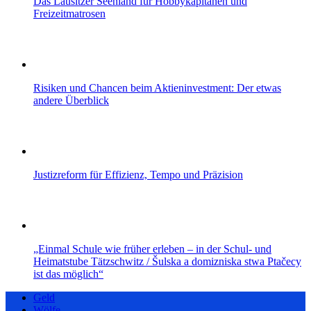
Das Lausitzer Seenland für Hobbykapitänen und
Freizeitmatrosen
Risiken und Chancen beim Aktieninvestment: Der etwas
andere Überblick
Justizreform für Effizienz, Tempo und Präzision
„Einmal Schule wie früher erleben – in der Schul- und
Heimatstube Tätzschwitz / Šulska a domizniska stwa Ptačecy
ist das möglich“
Geld
Wölfe