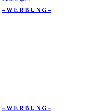
– W Ε R Β U Ν G –
– W Ε R Β U Ν G –