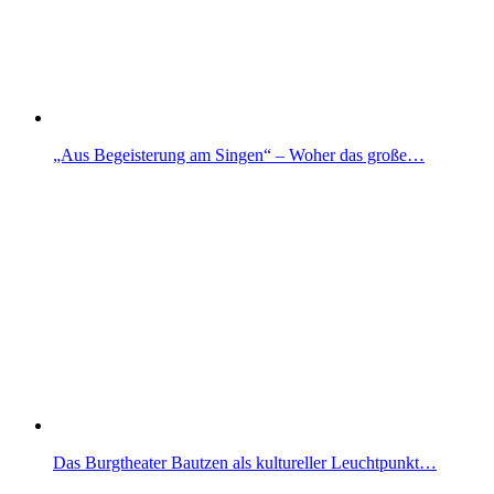
„Aus Begeisterung am Singen“ – Woher das große…
Das Burgtheater Bautzen als kultureller Leuchtpunkt…