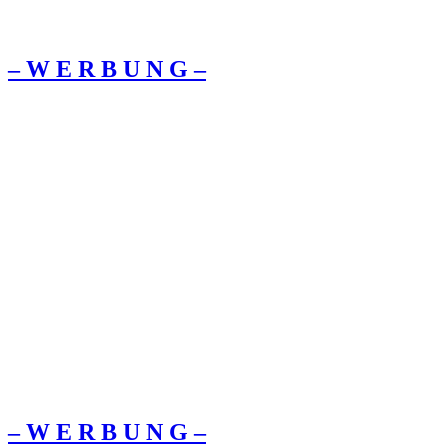
– W Ε R Β U Ν G –
– W Ε R Β U Ν G –