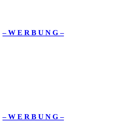
– W Ε R Β U Ν G –
– W Ε R Β U Ν G –