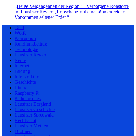
„Heiße Vergangenheit der Region“ – Verborgene Rohstoffe
im Lausitzer Revier: „Erloschene Vulkane könnten reiche
Vorkommen seltener Erden“
Geld
Wölfe
Korruption
Rundfunkbeitrag
Technologie
Lausitzer Revier
Rente
Internet
Bildung
Infrastruktur
Geschichte
Linux
Raspberry Pi
Kulinarisches
Lausitzer Bergland
Lausitzer Geschichte
Lausitzer Spreewald
Rechtsstaat
Lausitzer Mythen
Drohnen