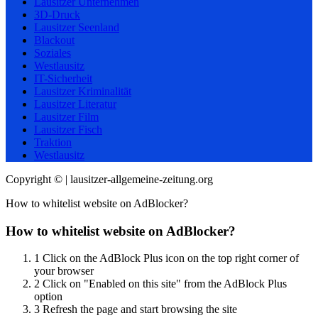
Lausitzer Unternehmen
3D-Druck
Lausitzer Seenland
Blackout
Soziales
Westlausitz
IT-Sicherheit
Lausitzer Kriminalität
Lausitzer Literatur
Lausitzer Film
Lausitzer Fisch
Traktion
Westlausitz
Copyright © | lausitzer-allgemeine-zeitung.org
How to whitelist website on AdBlocker?
How to whitelist website on AdBlocker?
1
Click on the AdBlock Plus icon on the top right corner of
your browser
2
Click on "Enabled on this site" from the AdBlock Plus
option
3
Refresh the page and start browsing the site