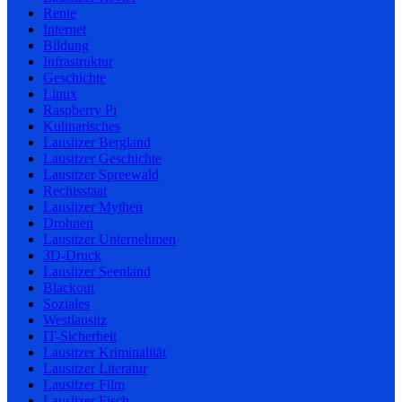
Rente
Internet
Bildung
Infrastruktur
Geschichte
Linux
Raspberry Pi
Kulinarisches
Lausitzer Bergland
Lausitzer Geschichte
Lausitzer Spreewald
Rechtsstaat
Lausitzer Mythen
Drohnen
Lausitzer Unternehmen
3D-Druck
Lausitzer Seenland
Blackout
Soziales
Westlausitz
IT-Sicherheit
Lausitzer Kriminalität
Lausitzer Literatur
Lausitzer Film
Lausitzer Fisch