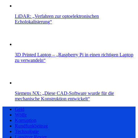
LiDAR: „Verfahren zur optoelektronischen
Echolokalisierung“
3D Printed Laptop – „Raspberry Pi in einen richtigen Laptop
zu verwandeln“
Siemens NX: „Diese CAD-Software wurde für die
mechanische Konstruktion entwickelt“
Geld
Wölfe
Korruption
Rundfunkbeitrag
Technologie
Lausitzer Revier