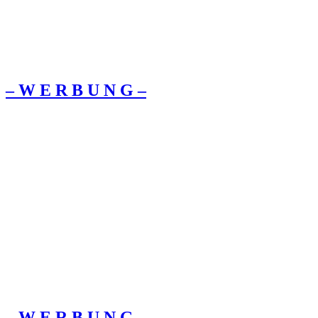
– W Ε R Β U Ν G –
– W Ε R Β U Ν G –