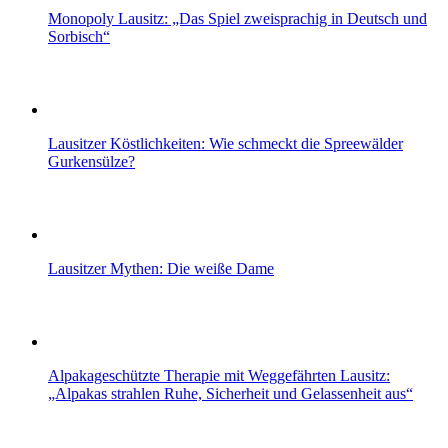
Monopoly Lausitz: „Das Spiel zweisprachig in Deutsch und
Sorbisch“
Lausitzer Köstlichkeiten: Wie schmeckt die Spreewälder
Gurkensülze?
Lausitzer Mythen: Die weiße Dame
Alpakageschützte Therapie mit Weggefährten Lausitz:
„Alpakas strahlen Ruhe, Sicherheit und Gelassenheit aus“