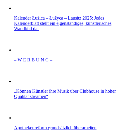
Kalender Łužica – Łužyca – Lausitz 2025: Jedes
Kalenderblatt stellt ein eigenständiges, künstlerisches
Wandbild dar
– W Ε R Β U Ν G –
„Können Künstler ihre Musik über Clubhouse in hoher
Qualität streamen“
Apothekenreform grundsätzlich überarbeiten