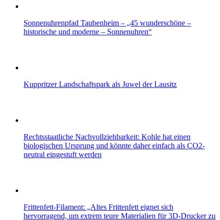
Sonnenuhrenpfad Taubenheim – „45 wunderschöne –
historische und moderne – Sonnenuhren“
Kuppritzer Landschaftspark als Juwel der Lausitz
Rechtsstaatliche Nachvollziehbarkeit: Kohle hat einen
biologischen Ursprung und könnte daher einfach als CO2-
neutral eingestuft werden
Frittenfett-Filament: „Altes Frittenfett eignet sich
hervorragend, um extrem teure Materialien für 3D-Drucker zu