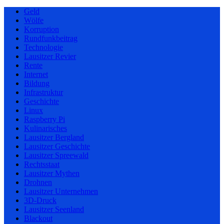
Geld
Wölfe
Korruption
Rundfunkbeitrag
Technologie
Lausitzer Revier
Rente
Internet
Bildung
Infrastruktur
Geschichte
Linux
Raspberry Pi
Kulinarisches
Lausitzer Bergland
Lausitzer Geschichte
Lausitzer Spreewald
Rechtsstaat
Lausitzer Mythen
Drohnen
Lausitzer Unternehmen
3D-Druck
Lausitzer Seenland
Blackout