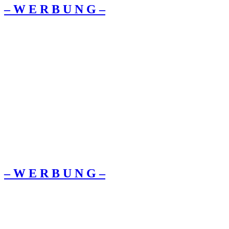
– W Ε R Β U Ν G –
– W Ε R Β U Ν G –