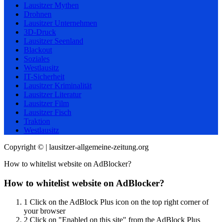
Lausitzer Mythen
Drohnen
Lausitzer Unternehmen
3D-Druck
Lausitzer Seenland
Blackout
Soziales
Westlausitz
IT-Sicherheit
Lausitzer Kriminalität
Lausitzer Literatur
Lausitzer Film
Lausitzer Fisch
Traktion
Westlausitz
Copyright © | lausitzer-allgemeine-zeitung.org
How to whitelist website on AdBlocker?
How to whitelist website on AdBlocker?
1
Click on the AdBlock Plus icon on the top right corner of
your browser
2
Click on "Enabled on this site" from the AdBlock Plus