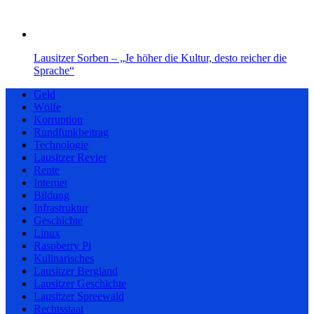
Lausitzer Sorben – „Je höher die Kultur, desto reicher die
Sprache“
Geld
Wölfe
Korruption
Rundfunkbeitrag
Technologie
Lausitzer Revier
Rente
Internet
Bildung
Infrastruktur
Geschichte
Linux
Raspberry Pi
Kulinarisches
Lausitzer Bergland
Lausitzer Geschichte
Lausitzer Spreewald
Rechtsstaat