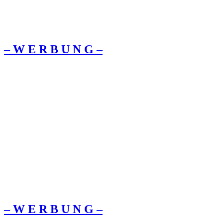
– W Ε R Β U Ν G –
– W Ε R Β U Ν G –