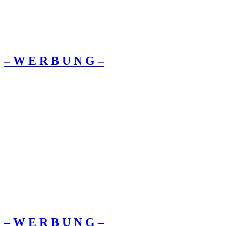
– W Ε R Β U Ν G –
– W Ε R Β U Ν G –