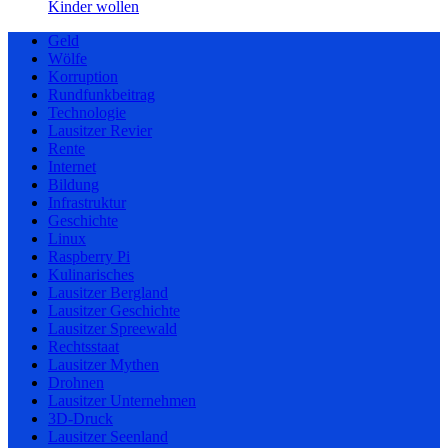
Kinder wollen
Geld
Wölfe
Korruption
Rundfunkbeitrag
Technologie
Lausitzer Revier
Rente
Internet
Bildung
Infrastruktur
Geschichte
Linux
Raspberry Pi
Kulinarisches
Lausitzer Bergland
Lausitzer Geschichte
Lausitzer Spreewald
Rechtsstaat
Lausitzer Mythen
Drohnen
Lausitzer Unternehmen
3D-Druck
Lausitzer Seenland