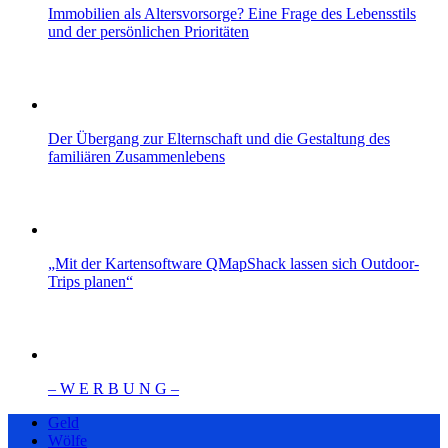
Immobilien als Altersvorsorge? Eine Frage des Lebensstils
und der persönlichen Prioritäten
Der Übergang zur Elternschaft und die Gestaltung des
familiären Zusammenlebens
„Mit der Kartensoftware QMapShack lassen sich Outdoor-
Trips planen“
– W Ε R Β U Ν G –
Geld
Wölfe