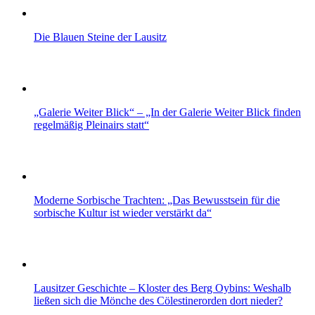
Die Blauen Steine der Lausitz
„Galerie Weiter Blick“ – „In der Galerie Weiter Blick finden
regelmäßig Pleinairs statt“
Moderne Sorbische Trachten: „Das Bewusstsein für die
sorbische Kultur ist wieder verstärkt da“
Lausitzer Geschichte – Kloster des Berg Oybins: Weshalb
ließen sich die Mönche des Cölestinerorden dort nieder?