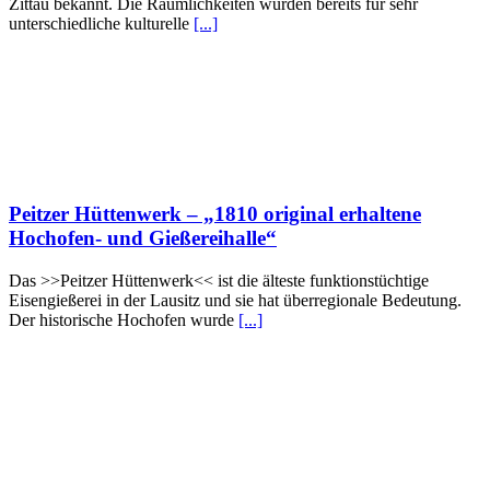
Zittau bekannt. Die Räumlichkeiten wurden bereits für sehr
unterschiedliche kulturelle
[...]
Peitzer Hüttenwerk – „1810 original erhaltene
Hochofen- und Gießereihalle“
Das >>Peitzer Hüttenwerk<< ist die älteste funktionstüchtige
Eisengießerei in der Lausitz und sie hat überregionale Bedeutung.
Der historische Hochofen wurde
[...]