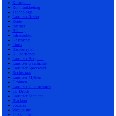
Korruption
Rundfunkbeitrag
Technologie
Lausitzer Revier
Rente
Internet
Bildung
Infrastruktur
Geschichte
Linux
Raspberry Pi
Kulinarisches
Lausitzer Bergland
Lausitzer Geschichte
Lausitzer Spreewald
Rechtsstaat
Lausitzer Mythen
Drohnen
Lausitzer Unternehmen
3D-Druck
Lausitzer Seenland
Blackout
Soziales
Westlausitz
IT-Sicherheit