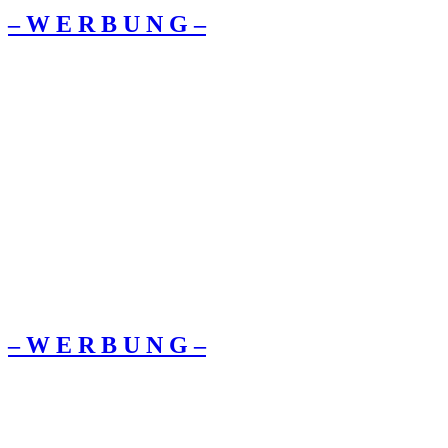
– W Ε R Β U Ν G –
– W Ε R Β U Ν G –