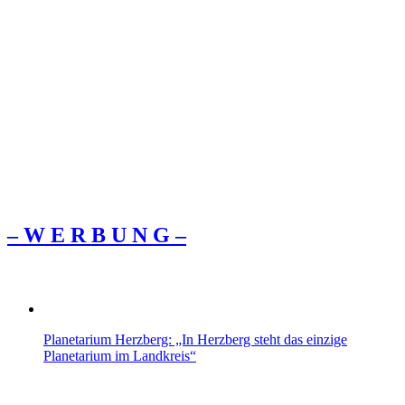
– W Ε R Β U Ν G –
Planetarium Herzberg: „In Herzberg steht das einzige
Planetarium im Landkreis“