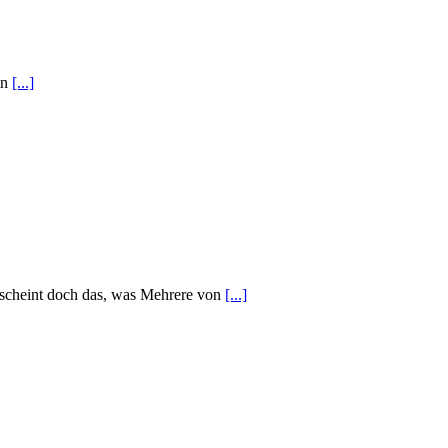
in
[...]
 scheint doch das, was Mehrere von
[...]