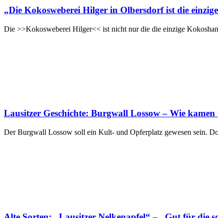
„Die Kokosweberei Hilger in Olbersdorf ist die einz
Die >>Kokosweberei Hilger<< ist nicht nur die die einzige Kokoshan
Lausitzer Geschichte: Burgwall Lossow – Wie kame
Der Burgwall Lossow soll ein Kult- und Opferplatz gewesen sein. D
Alte Sorten: „Lausitzer Nelkenapfel“ – „Gut für die s