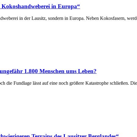
ige Kokoshandweberei in Europa“
dweberei in der Lausitz, sondern in Europa. Neben Kokosfasern, werde
n ungefähr 1.800 Menschen ums Leben?
och die Fundlage lässt auf eine noch größere Katastrophe schließen.
chwierigeren Terrains des Lausitzer Berglandes“