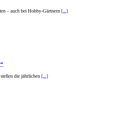
orten – auch bei Hobby-Gärtnern
[...]
n“
tellen die jährlichen
[...]