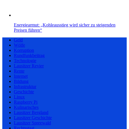
Energiearmut: „Kohleausstieg wird sicher zu steigenden
Preisen führen“
Geld
Wölfe
Korruption
Rundfunkbeitrag
Technologie
Lausitzer Revier
Rente
Internet
Bildung
Infrastruktur
Geschichte
Linux
Raspberry Pi
Kulinarisches
Lausitzer Bergland
Lausitzer Geschichte
Lausitzer Spreewald
Rechtsstaat