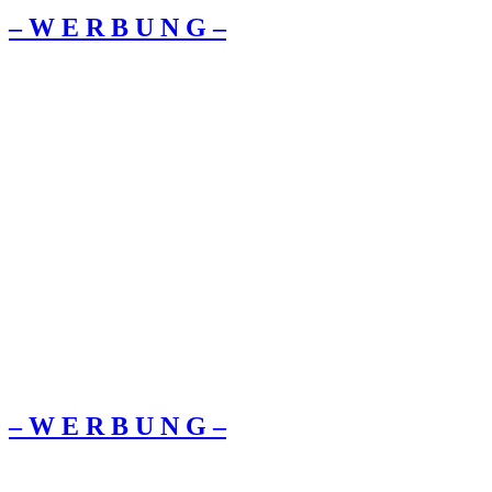
– W Ε R Β U Ν G –
– W Ε R Β U Ν G –