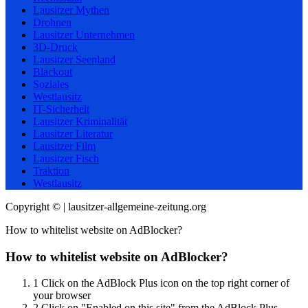
Lausitzer Mythen
Drohnen
Lausitzer Unternehmen
3D-Druck
Lausitzer Seenland
Blackout
Soziales
Westlausitz
IT-Sicherheit
Lausitzer Kriminalität
Lausitzer Literatur
Lausitzer Film
Lausitzer Fisch
Traktion
Westlausitz
Copyright © | lausitzer-allgemeine-zeitung.org
How to whitelist website on AdBlocker?
How to whitelist website on AdBlocker?
1
Click on the AdBlock Plus icon on the top right corner of
your browser
2
Click on "Enabled on this site" from the AdBlock Plus