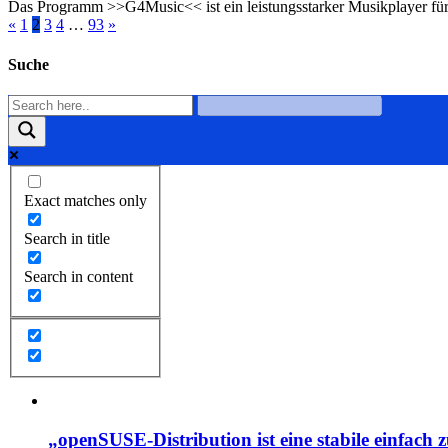
Das Programm >>G4Music<< ist ein leistungsstarker Musikplayer für 
«
1
2
3
4
…
93
»
Suche
Exact matches only
Search in title
Search in content
„openSUSE-Distribution ist eine stabile einfach