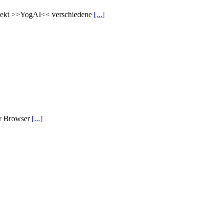
ojekt >>YogAI<< verschiedene
[...]
per Browser
[...]