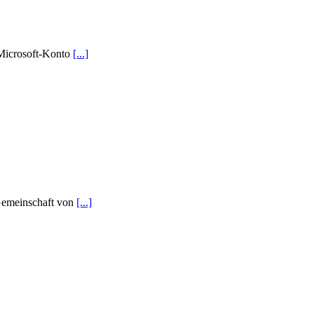
 Microsoft-Konto
[...]
 Gemeinschaft von
[...]