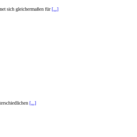
gnet sich gleichermaßen für
[...]
terschiedlichen
[...]