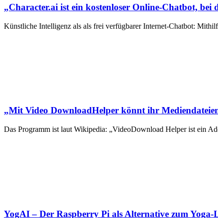
„Character.ai ist ein kostenloser Online-Chatbot, be
Künstliche Intelligenz als als frei verfügbarer Internet-Chatbot: Mit
„Mit Video DownloadHelper könnt ihr Mediendateien
Das Programm ist laut Wikipedia: „VideoDownload Helper ist ein A
YogAI – Der Raspberry Pi als Alternative zum Yoga-