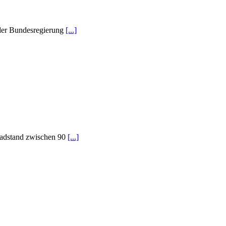
e der Bundesregierung
[...]
 Radstand zwischen 90
[...]