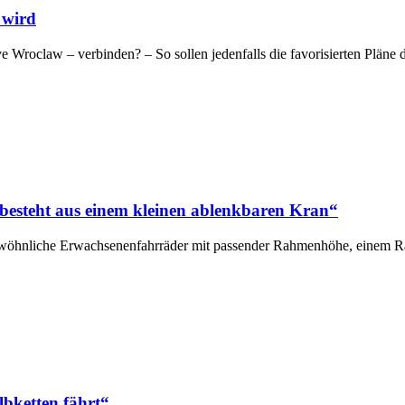
 wird
ive Wroclaw – verbinden? – So sollen jedenfalls die favorisierten Plän
 besteht aus einem kleinen ablenkbaren Kran“
für gewöhnliche Erwachsenenfahrräder mit passender Rahmenhöhe, einem
lbketten fährt“