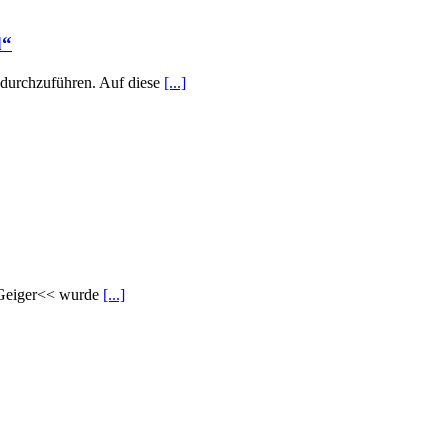
d“
 durchzuführen. Auf diese
[...]
 Geiger<< wurde
[...]