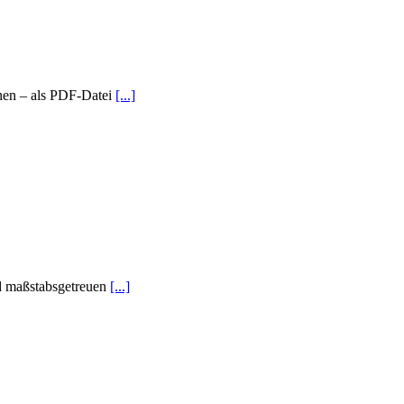
chen – als PDF-Datei
[...]
rd maßstabsgetreuen
[...]