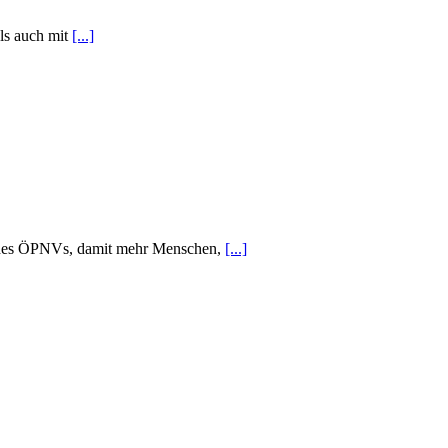
ls auch mit
[...]
au des ÖPNVs, damit mehr Menschen,
[...]