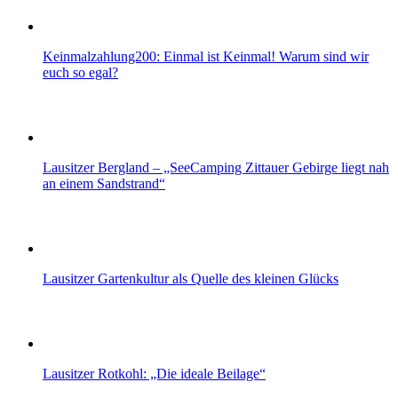
Keinmalzahlung200: Einmal ist Keinmal! Warum sind wir
euch so egal?
Lausitzer Bergland – „SeeCamping Zittauer Gebirge liegt nah
an einem Sandstrand“
Lausitzer Gartenkultur als Quelle des kleinen Glücks
Lausitzer Rotkohl: „Die ideale Beilage“