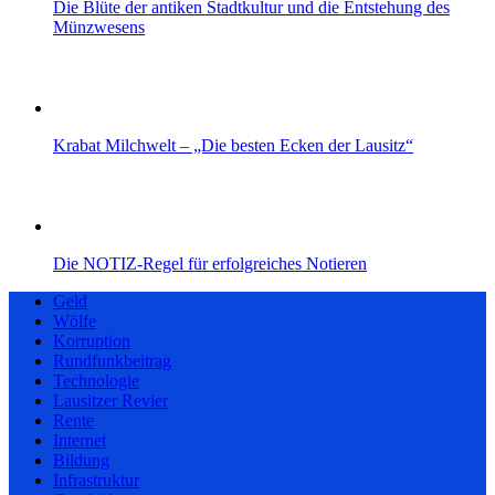
Die Blüte der antiken Stadtkultur und die Entstehung des
Münzwesens
Krabat Milchwelt – „Die besten Ecken der Lausitz“
Die NOTIZ-Regel für erfolgreiches Notieren
Geld
Wölfe
Korruption
Rundfunkbeitrag
Technologie
Lausitzer Revier
Rente
Internet
Bildung
Infrastruktur