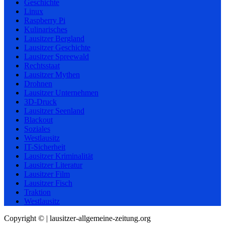
Geschichte
Linux
Raspberry Pi
Kulinarisches
Lausitzer Bergland
Lausitzer Geschichte
Lausitzer Spreewald
Rechtsstaat
Lausitzer Mythen
Drohnen
Lausitzer Unternehmen
3D-Druck
Lausitzer Seenland
Blackout
Soziales
Westlausitz
IT-Sicherheit
Lausitzer Kriminalität
Lausitzer Literatur
Lausitzer Film
Lausitzer Fisch
Traktion
Westlausitz
Copyright © | lausitzer-allgemeine-zeitung.org