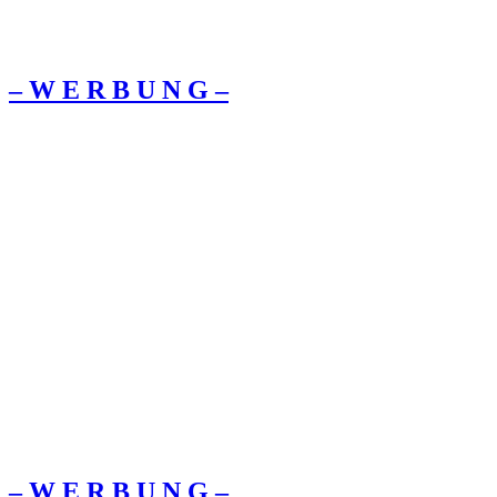
– W Ε R Β U Ν G –
– W Ε R Β U Ν G –